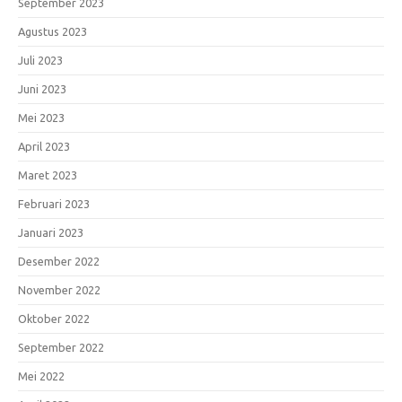
September 2023
Agustus 2023
Juli 2023
Juni 2023
Mei 2023
April 2023
Maret 2023
Februari 2023
Januari 2023
Desember 2022
November 2022
Oktober 2022
September 2022
Mei 2022