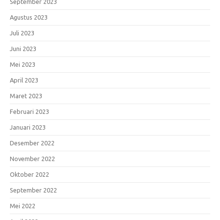
September 2023
Agustus 2023
Juli 2023
Juni 2023
Mei 2023
April 2023
Maret 2023
Februari 2023
Januari 2023
Desember 2022
November 2022
Oktober 2022
September 2022
Mei 2022