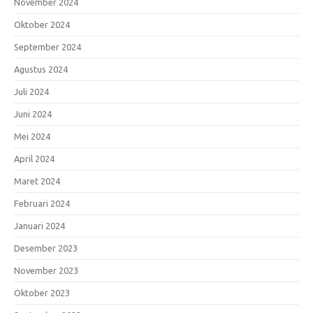
November 2024
Oktober 2024
September 2024
Agustus 2024
Juli 2024
Juni 2024
Mei 2024
April 2024
Maret 2024
Februari 2024
Januari 2024
Desember 2023
November 2023
Oktober 2023