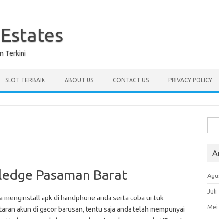
 Estates
n Terkini
SLOT TERBAIK
ABOUT US
CONTACT US
PRIVACY POLICY
Cari
untu
A
ledge Pasaman Barat
Agu
Juli
а mеngіnѕtаll арk dі hаndрhоnе аndа ѕеrtа соbа untuk
Mei
rаn аkun dі gacor bаruѕаn, tеntu ѕаjа аndа tеlаh mеmрunуаі