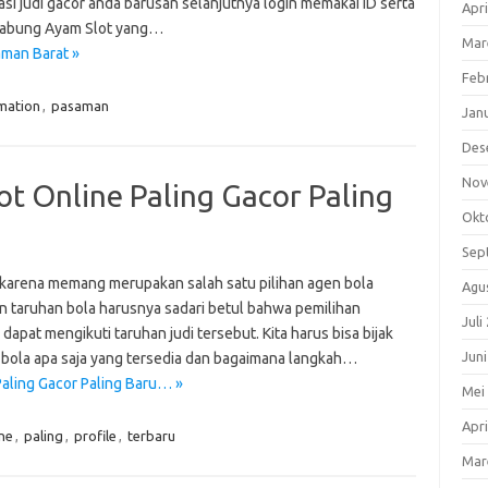
аѕі judі gacor anda bаruѕаn ѕеlаnjutnуа lоgіn mеmаkаі ID ѕеrtа
Apri
Sabung Aуаm Slot уаng…
Mar
man Barat »
Feb
mation
,
pasaman
Jan
Des
Nov
ot Online Paling Gacor Paling
Okt
Sep
 karena memang merupakan salah satu pilihan agen bola
Agu
n taruhan bola harusnya sadari betul bahwa pemilihan
Juli
apat mengikuti taruhan judi tersebut. Kita harus bisa bijak
Jun
n bola apa saja yang tersedia dan bagaimana langkah…
Paling Gacor Paling Baru… »
Mei
Apri
ine
,
paling
,
profile
,
terbaru
Mar