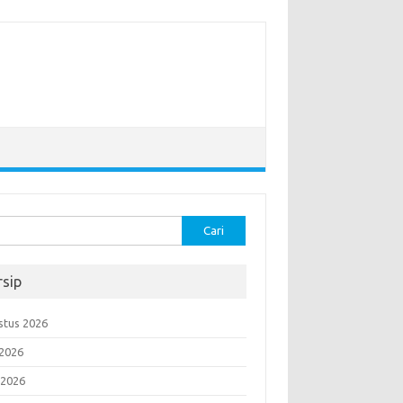
k:
rsip
stus 2026
 2026
 2026