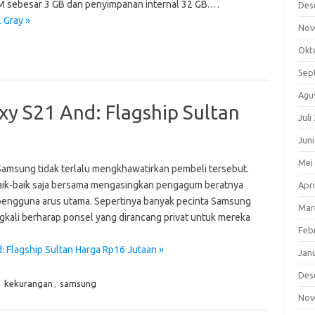
 sebesar 3 GB dan penyimpanan internal 32 GB.…
Des
 Gray »
Nov
Okt
Sep
Agu
y S21 And: Flagship Sultan
Juli
Jun
Mei
Samsung tidak terlalu mengkhawatirkan pembeli tersebut.
aik-baik saja bersama mengasingkan pengagum beratnya
Apri
pengguna arus utama. Sepertinya banyak pecinta Samsung
Mar
gkali berharap ponsel yang dirancang privat untuk mereka
Feb
 Flagship Sultan Harga Rp16 Jutaan »
Jan
Des
,
kekurangan
,
samsung
Nov