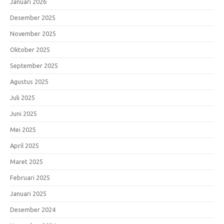
Januari 2026
Desember 2025
November 2025
Oktober 2025
September 2025
Agustus 2025
Juli 2025
Juni 2025
Mei 2025
April 2025
Maret 2025
Februari 2025
Januari 2025
Desember 2024