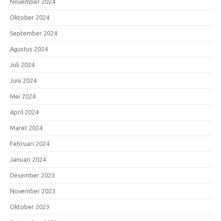
November 2024
Oktober 2024
September 2024
Agustus 2024
Juli 2024
Juni 2024
Mei 2024
April 2024
Maret 2024
Februari 2024
Januari 2024
Desember 2023
November 2023
Oktober 2023