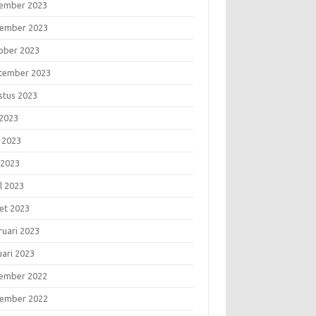
ember 2023
ember 2023
ober 2023
tember 2023
stus 2023
 2023
i 2023
 2023
l 2023
et 2023
ruari 2023
uari 2023
ember 2022
ember 2022