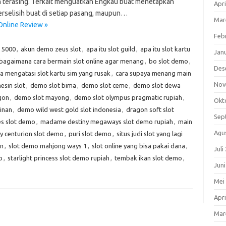
an terasing. Terkait menguatkan Engkau buat menetapkan
Apri
erselisih buat di setiap pasang, maupun…
Mar
Online Review »
Feb
 5000
,
akun demo zeus slot
,
apa itu slot guild
,
apa itu slot kartu
Jan
bagaimana cara bermain slot online agar menang
,
bo slot demo
,
Des
a mengatasi slot kartu sim yang rusak
,
cara supaya menang main
Nov
sin slot
,
demo slot bima
,
demo slot ceme
,
demo slot dewa
gon
,
demo slot mayong
,
demo slot olympus pragmatic rupiah
,
Okt
inan
,
demo wild west gold slot indonesia
,
dragon soft slot
Sep
es slot demo
,
madame destiny megaways slot demo rupiah
,
main
Agu
y centurion slot demo
,
puri slot demo
,
situs judi slot yang lagi
an
,
slot demo mahjong ways 1
,
slot online yang bisa pakai dana
,
Juli
p
,
starlight princess slot demo rupiah
,
tembak ikan slot demo
,
Jun
Mei
Apri
Mar