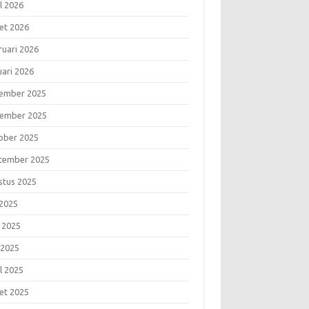
l 2026
et 2026
ruari 2026
uari 2026
ember 2025
ember 2025
ober 2025
tember 2025
stus 2025
 2025
i 2025
 2025
l 2025
et 2025