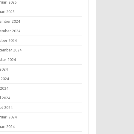
ruari 2025
uari 2025
ember 2024
ember 2024
ober 2024
tember 2024
stus 2024
 2024
i 2024
 2024
l 2024
et 2024
ruari 2024
uari 2024