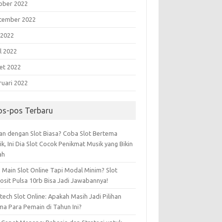
ober 2022
tember 2022
 2022
l 2022
et 2022
ruari 2022
os-pos Terbaru
an dengan Slot Biasa? Coba Slot Bertema
k, Ini Dia Slot Cocok Penikmat Musik yang Bikin
ah
 Main Slot Online Tapi Modal Minim? Slot
osit Pulsa 10rb Bisa Jadi Jawabannya!
tech Slot Online: Apakah Masih Jadi Pilihan
ma Para Pemain di Tahun Ini?