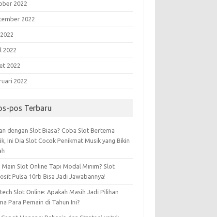
ober 2022
tember 2022
 2022
l 2022
et 2022
ruari 2022
os-pos Terbaru
an dengan Slot Biasa? Coba Slot Bertema
k, Ini Dia Slot Cocok Penikmat Musik yang Bikin
ah
 Main Slot Online Tapi Modal Minim? Slot
osit Pulsa 10rb Bisa Jadi Jawabannya!
tech Slot Online: Apakah Masih Jadi Pilihan
ma Para Pemain di Tahun Ini?