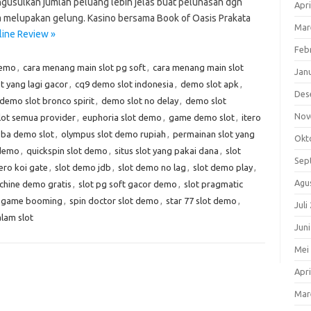
gusulkan jumlah peluang lebih jelas buat pelunasan dgn
Apri
a melupakan gelung. Kasino bersama Book of Oasis Prakata
Mar
line Review »
Feb
demo
,
cara menang main slot pg soft
,
cara menang main slot
Jan
t yang lagi gacor
,
cq9 demo slot indonesia
,
demo slot apk
,
Des
demo slot bronco spirit
,
demo slot no delay
,
demo slot
Nov
ot semua provider
,
euphoria slot demo
,
game demo slot
,
itero
ba demo slot
,
olympus slot demo rupiah
,
permainan slot yang
Okt
 demo
,
quickspin slot demo
,
situs slot yang pakai dana
,
slot
Sep
ro koi gate
,
slot demo jdb
,
slot demo no lag
,
slot demo play
,
Agu
chine demo gratis
,
slot pg soft gacor demo
,
slot pragmatic
a game booming
,
spin doctor slot demo
,
star 77 slot demo
,
Juli
lam slot
Jun
Mei
Apri
Mar