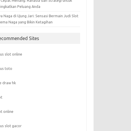
t Cepat Menang: Rahasia dan Strategi untuk
ingkatkan Peluang Anda
 Naga di Ujung Jari: Sensasi Bermain Judi Slot
tema Naga yang Bikin Ketagihan
ecommended Sites
tus slot online
tus toto
ve draw hk
ot
ot online
tus slot gacor