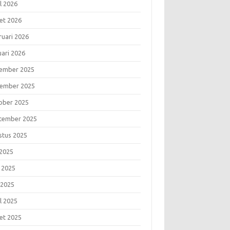
l 2026
et 2026
ruari 2026
uari 2026
ember 2025
ember 2025
ober 2025
tember 2025
stus 2025
 2025
i 2025
 2025
l 2025
et 2025