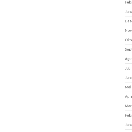
Feb
Jan
Des
Nov
Okt
Sep
Agu
Juli
Jun
Mei
Apri
Mar
Feb
Jan