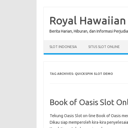
Skip
to
content
Royal Hawaiian
Berita Harian, Hiburan, dan Informasi Perjudia
SLOT INDONESIA
SITUS SLOT ONLINE
TAG ARCHIVES:
QUICKSPIN SLOT DEMO
Book of Oasis Slot On
Tekung Oasis Slot on-line Book of Oasis 
Dikau siap memperoleh kira-kira penyelesaia