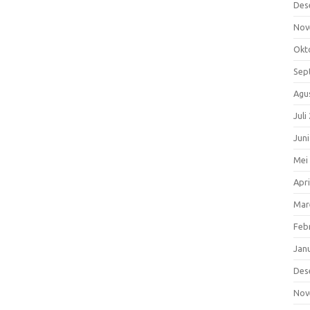
Des
Nov
Okt
Sep
Agu
Juli
Jun
Mei
Apri
Mar
Feb
Jan
Des
Nov