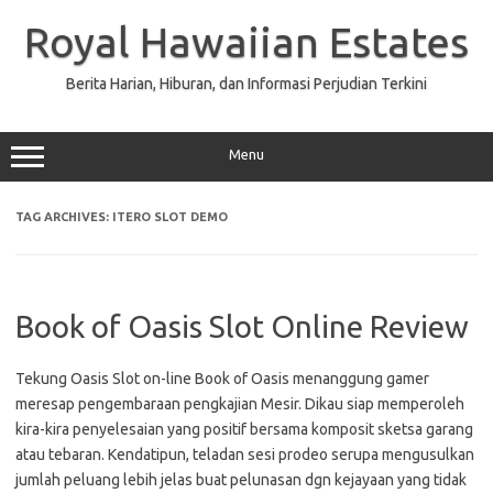
Skip
to
Royal Hawaiian Estates
content
Berita Harian, Hiburan, dan Informasi Perjudian Terkini
Menu
TAG ARCHIVES:
ITERO SLOT DEMO
Book of Oasis Slot Online Review
Tekung Oasis Slot on-line Book of Oasis menanggung gamer
meresap pengembaraan pengkajian Mesir. Dikau siap memperoleh
kira-kira penyelesaian yang positif bersama komposit sketsa garang
atau tebaran. Kendatipun, teladan sesi prodeo serupa mengusulkan
jumlah peluang lebih jelas buat pelunasan dgn kejayaan yang tidak