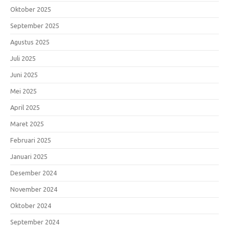
Oktober 2025
September 2025
Agustus 2025
Juli 2025
Juni 2025
Mei 2025
April 2025
Maret 2025
Februari 2025
Januari 2025
Desember 2024
November 2024
Oktober 2024
September 2024