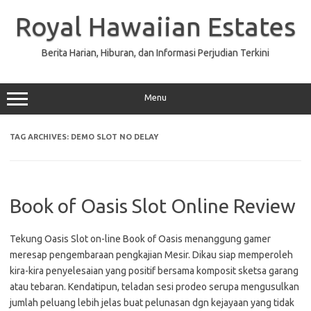
Skip
to
Royal Hawaiian Estates
content
Berita Harian, Hiburan, dan Informasi Perjudian Terkini
Menu
TAG ARCHIVES:
DEMO SLOT NO DELAY
Book of Oasis Slot Online Review
Tekung Oasis Slot on-line Book of Oasis menanggung gamer
meresap pengembaraan pengkajian Mesir. Dikau siap memperoleh
kira-kira penyelesaian yang positif bersama komposit sketsa garang
atau tebaran. Kendatipun, teladan sesi prodeo serupa mengusulkan
jumlah peluang lebih jelas buat pelunasan dgn kejayaan yang tidak