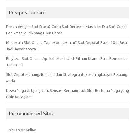
Pos-pos Terbaru
Bosan dengan Slot Biasa? Coba Slot Bertema Musik, Ini Dia Slot Cocok
Penikmat Musik yang Bikin Betah
Mau Main Slot Online Tapi Modal Minim? Slot Deposit Pulsa 10rb Bisa
Jadi Jawabannya!
Playtech Slot Online: Apakah Masih Jadi Pilihan Utama Para Pemain di
Tahun Ini?
Slot Cepat Menang: Rahasia dan Strategi untuk Meningkatkan Peluang
Anda
Dewa Naga di Ujung Jari: Sensasi Bermain Judi Slot Bertema Naga yang
Bikin Ketagihan
Recommended Sites
situs slot online