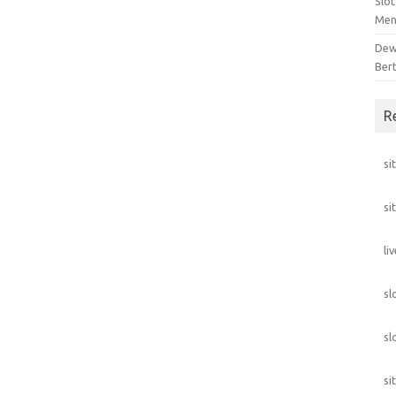
Slo
Men
Dewa
Ber
R
si
si
li
sl
sl
si