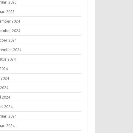
ruari 2025
uari 2025
ember 2024
ember 2024
ober 2024
tember 2024
stus 2024
 2024
i 2024
 2024
l 2024
et 2024
ruari 2024
uari 2024