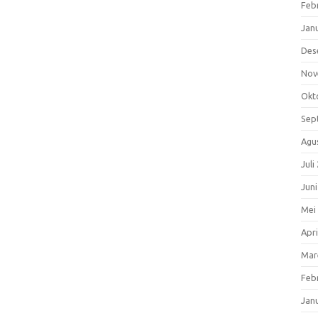
Feb
Jan
Des
Nov
Okt
Sep
Agu
Juli
Jun
Mei
Apri
Mar
Feb
Jan