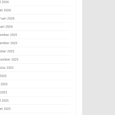
l 2026
et 2026
ruari 2026
uari 2026
ember 2025
ember 2025
ober 2025
tember 2025
stus 2025
 2025
i 2025
 2025
l 2025
et 2025