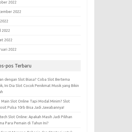
ober 2022
tember 2022
 2022
l 2022
et 2022
ruari 2022
os-pos Terbaru
an dengan Slot Biasa? Coba Slot Bertema
k, Ini Dia Slot Cocok Penikmat Musik yang Bikin
ah
 Main Slot Online Tapi Modal Minim? Slot
osit Pulsa 10rb Bisa Jadi Jawabannya!
tech Slot Online: Apakah Masih Jadi Pilihan
ma Para Pemain di Tahun Ini?