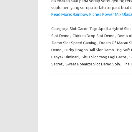
dikenakan saat pada setiap setel gelung te
suplemen yang serupa terlalu terpaut buat 
Read More: Rainbow Riches Power Mix Ulasa
Category:
Slot Gacor
Tag:
Apa Itu Hybrid Slo
Slot Demo
,
Chicken Drop Slot Demo
,
Demo All
Demo Slot Speed Gaming
,
Dream Of Macau S
Demo
,
Lucky Dragon Ball Slot Demo
,
Pg Soft 
Banyak Diminati
,
Situs Slot Yang Lagi Gacor
,
S
Secret
,
Sweet Bonanza Slot Demo Spin
,
Thai