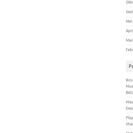
Okt
Sep
Mei
Apri
Mar
Feb
P
Bos
Musi
Bet
Mau
Dep
Play
Uta