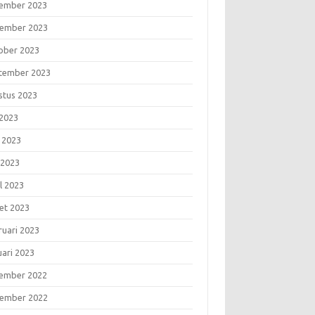
ember 2023
ember 2023
ober 2023
tember 2023
stus 2023
 2023
i 2023
 2023
l 2023
et 2023
ruari 2023
uari 2023
ember 2022
ember 2022