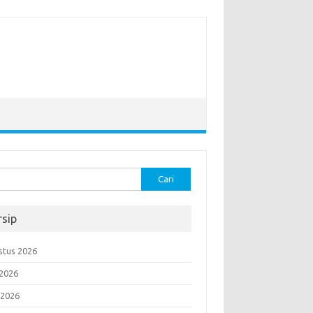
k:
rsip
stus 2026
 2026
 2026