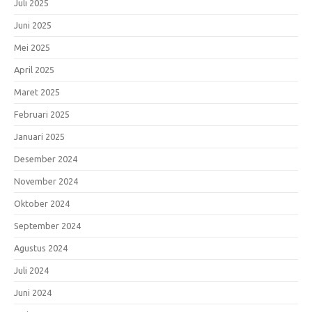
Juli 2025
Juni 2025
Mei 2025
April 2025
Maret 2025
Februari 2025
Januari 2025
Desember 2024
November 2024
Oktober 2024
September 2024
Agustus 2024
Juli 2024
Juni 2024