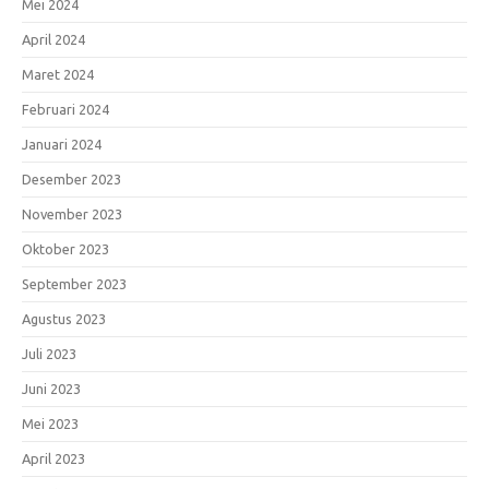
Mei 2024
April 2024
Maret 2024
Februari 2024
Januari 2024
Desember 2023
November 2023
Oktober 2023
September 2023
Agustus 2023
Juli 2023
Juni 2023
Mei 2023
April 2023