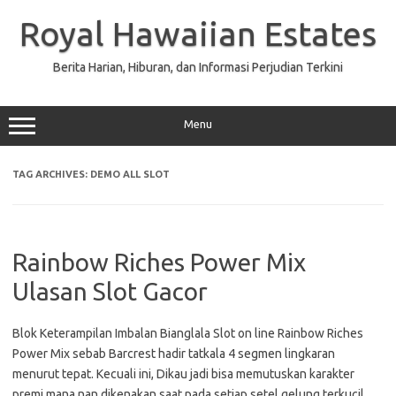
Skip
to
Royal Hawaiian Estates
content
Berita Harian, Hiburan, dan Informasi Perjudian Terkini
Menu
TAG ARCHIVES:
DEMO ALL SLOT
Rainbow Riches Power Mix
Ulasan Slot Gacor
Blok Keterampilan Imbalan Bianglala Slot on line Rainbow Riches
Power Mix sebab Barcrest hadir tatkala 4 segmen lingkaran
menurut tepat. Kecuali ini, Dikau jadi bisa memutuskan karakter
premi mana nan dikenakan saat pada setiap setel gelung terkucil.