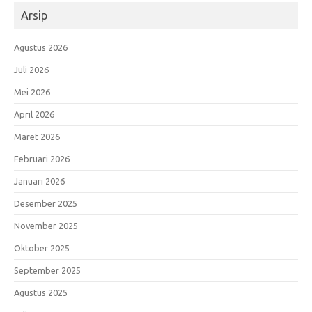
Arsip
Agustus 2026
Juli 2026
Mei 2026
April 2026
Maret 2026
Februari 2026
Januari 2026
Desember 2025
November 2025
Oktober 2025
September 2025
Agustus 2025