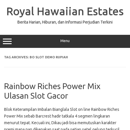
Skip
to
Royal Hawaiian Estates
content
Berita Harian, Hiburan, dan Informasi Perjudian Terkini
Menu
TAG ARCHIVES:
BO SLOT DEMO RUPIAH
Rainbow Riches Power Mix
Ulasan Slot Gacor
Blok Keterampilan Imbalan Bianglala Slot on line Rainbow Riches
Power Mix sebab Barcrest hadir tatkala 4 segmen lingkaran
menurut tepat. Kecuali ini, Dikau jadi bisa memutuskan karakter
premi mana nan dikenakan saat pada setiap setel gelung terkucil.