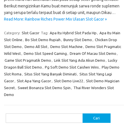
Berikut mengizinkan Kamu buat menunjuk sarwa ronde suplemen
yang serupa terlalu terpaut buat di setiap unit, maupun Dikau…
Read More: Rainbow Riches Power Mix Ulasan Slot Gacor »
Category:
Slot Gacor
Tag:
Apa Itu Hybrid Slot Pada Hp
,
Apa Itu Main
Slot Online
,
Bo Slot Demo Rupiah
,
Bunny Slot Demo
,
Chicken Drop
Slot Demo
,
Demo All Slot
,
Demo Slot Machine
,
Demo Slot Pragmatic
Wild West
,
Demo Slot Speed Gaming
,
Dream Of Macau Slot Demo
,
Game Slot Pragmatik Demo
,
Link Slot Yang Ada Akun Demo
,
Lucky
Dragon Ball Slot Demo
,
Pg Soft Demo Slot Caishen Wins
,
Play Demo
Slot Roma
,
Situs Slot Yang Banyak Diminati
,
Situs Slot Yang Lagi
Gacor
,
Slot Apa Yang Gacor
,
Slot Demo Live22
,
Slot Demo Magician
Secret
,
Sweet Bonanza Slot Demo Spin
,
Thai River Wonders Slot
Demo
Cari
untuk: