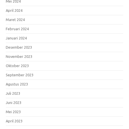
Mei 2024
April 2024
Maret 2024
Februari 2024
Januari 2024
Desember 2023
November 2023
Oktober 2023
September 2023
Agustus 2023
Juli 2023
Juni 2023
Mei 2023
April 2023