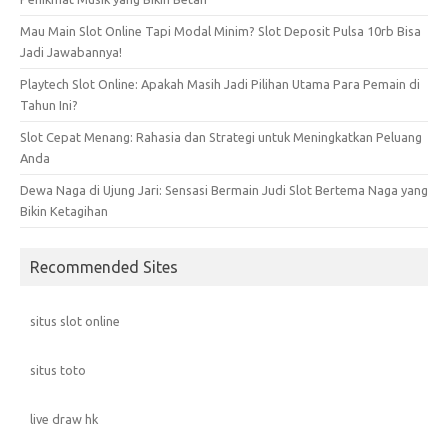
Mau Main Slot Online Tapi Modal Minim? Slot Deposit Pulsa 10rb Bisa
Jadi Jawabannya!
Playtech Slot Online: Apakah Masih Jadi Pilihan Utama Para Pemain di
Tahun Ini?
Slot Cepat Menang: Rahasia dan Strategi untuk Meningkatkan Peluang
Anda
Dewa Naga di Ujung Jari: Sensasi Bermain Judi Slot Bertema Naga yang
Bikin Ketagihan
Recommended Sites
situs slot online
situs toto
live draw hk