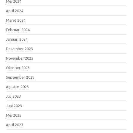
Mei 2024
April 2024
Maret 2024
Februari 2024
Januari 2024
Desember 2023
November 2023
Oktober 2023
September 2023
Agustus 2023
Juli 2023
Juni 2023
Mei 2023
April 2023