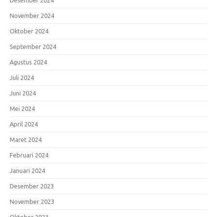
November 2024
Oktober 2024
September 2024
Agustus 2024
Juli 2024
Juni 2024
Mei 2024
April 2024
Maret 2024
Februari 2024
Januari 2024
Desember 2023
November 2023
Oktober 2023