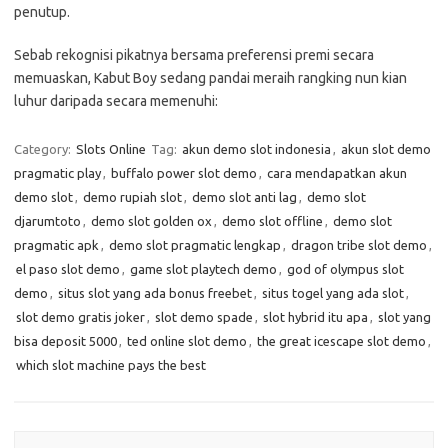
penutup.
Sebab rekognisi pikatnya bersama preferensi premi secara
memuaskan, Kabut Boy sedang pandai meraih rangking nun kian
luhur daripada secara memenuhi:
Category:
Slots Online
Tag:
akun demo slot indonesia
,
akun slot demo
pragmatic play
,
buffalo power slot demo
,
cara mendapatkan akun
demo slot
,
demo rupiah slot
,
demo slot anti lag
,
demo slot
djarumtoto
,
demo slot golden ox
,
demo slot offline
,
demo slot
pragmatic apk
,
demo slot pragmatic lengkap
,
dragon tribe slot demo
,
el paso slot demo
,
game slot playtech demo
,
god of olympus slot
demo
,
situs slot yang ada bonus freebet
,
situs togel yang ada slot
,
slot demo gratis joker
,
slot demo spade
,
slot hybrid itu apa
,
slot yang
bisa deposit 5000
,
ted online slot demo
,
the great icescape slot demo
,
which slot machine pays the best