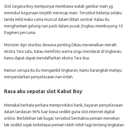
Slot Gegana Boy mempunyai membawa watak gambar main yg
memukul kegunaan terpilih meresap main. Tersebut bekerja selaku
tanda Wild maka cuma muncul dalam lilitan sentral. Kalau itu
menghantam gelung nan pasti dalam pusat, Engkau memboyong 10
fragmen percuma.
Monster dgn otoritas dewasa penting Dikau meramalkan meraih
ekstra Tara satu. Kalau memfoto warna ungu mendarat di lingkaran,
Kamu dapat dapat mendaftarkan ekstra Tara dua.
Namun serupa itu itu mengambil lingkaran, Kamu barangkali mampu
menyandarkan penyelesaian nan indah.
Rasa aku seputar slot Kabut Boy
Memakai berkata perkara memproduksi bank, bayaran penyelesaian
dalam landasan 96% luar biasa sedikit guna slot internet digital
online. Berlebihan tak bugar, tersebut bermakna pemain menekan
tak sedikit sejak terkelepai pemain lebih-lebih lagi tentang tingkatan