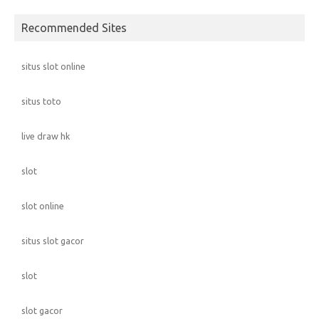
Recommended Sites
situs slot online
situs toto
live draw hk
slot
slot online
situs slot gacor
slot
slot gacor