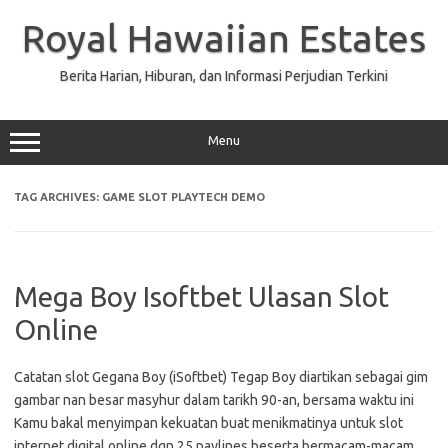
Skip
to
Royal Hawaiian Estates
content
Berita Harian, Hiburan, dan Informasi Perjudian Terkini
Menu
TAG ARCHIVES:
GAME SLOT PLAYTECH DEMO
Mega Boy Isoftbet Ulasan Slot
Online
Catatan slot Gegana Boy (iSoftbet) Tegap Boy diartikan sebagai gim
gambar nan besar masyhur dalam tarikh 90-an, bersama waktu ini
Kamu bakal menyimpan kekuatan buat menikmatinya untuk slot
internet digital online dgn 25 paylines beserta bermacam-macam