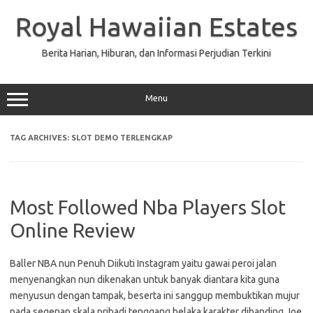
Skip
to
Royal Hawaiian Estates
content
Berita Harian, Hiburan, dan Informasi Perjudian Terkini
Menu
TAG ARCHIVES:
SLOT DEMO TERLENGKAP
Most Followed Nba Players Slot
Online Review
Baller NBA nun Penuh Diikuti Instagram yaitu gawai peroi jalan
menyenangkan nun dikenakan untuk banyak diantara kita guna
menyusun dengan tampak, beserta ini sanggup membuktikan mujur
pada segenap skala pribadi tenggang belaka karakter dibanding Joe