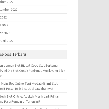
ober 2022
tember 2022
 2022
l 2022
et 2022
ruari 2022
os-pos Terbaru
an dengan Slot Biasa? Coba Slot Bertema
k, Ini Dia Slot Cocok Penikmat Musik yang Bikin
ah
 Main Slot Online Tapi Modal Minim? Slot
osit Pulsa 10rb Bisa Jadi Jawabannya!
tech Slot Online: Apakah Masih Jadi Pilihan
ma Para Pemain di Tahun Ini?