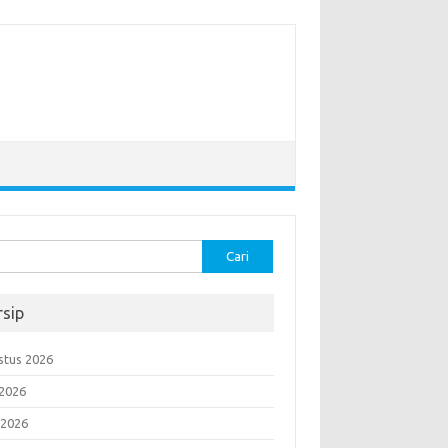
k:
rsip
stus 2026
 2026
 2026