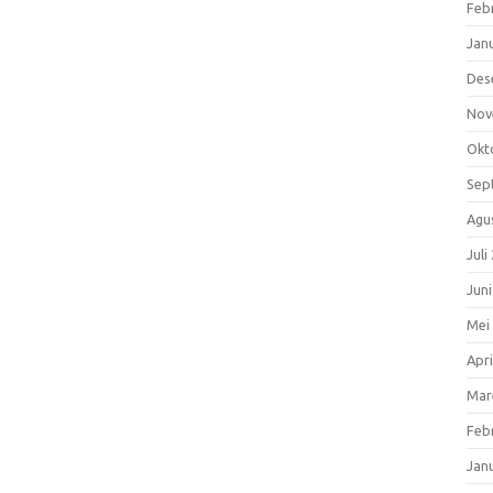
Feb
Jan
Des
Nov
Okt
Sep
Agu
Juli
Jun
Mei
Apri
Mar
Feb
Jan