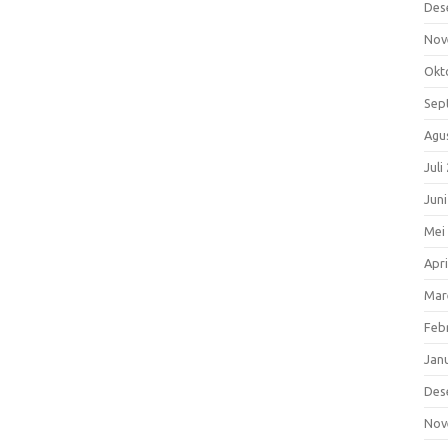
Des
Nov
Okt
Sep
Agu
Juli
Jun
Mei
Apri
Mar
Feb
Jan
Des
Nov