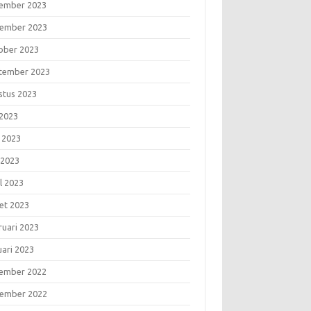
ember 2023
ember 2023
ober 2023
tember 2023
stus 2023
 2023
i 2023
 2023
l 2023
et 2023
ruari 2023
uari 2023
ember 2022
ember 2022