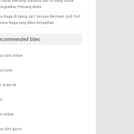
t Cepat Menang: Rahasia dan Strategi untuk
ingkatkan Peluang Anda
 Naga di Ujung Jari: Sensasi Bermain Judi Slot
tema Naga yang Bikin Ketagihan
ecommended Sites
tus slot online
tus toto
ve draw hk
ot
ot online
tus slot gacor