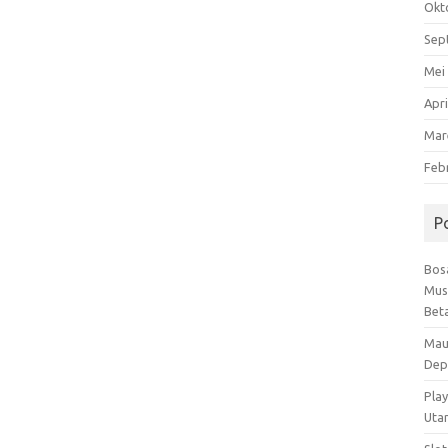
Okt
Sep
Mei
Apri
Mar
Feb
P
Bos
Musi
Bet
Mau
Dep
Play
Uta