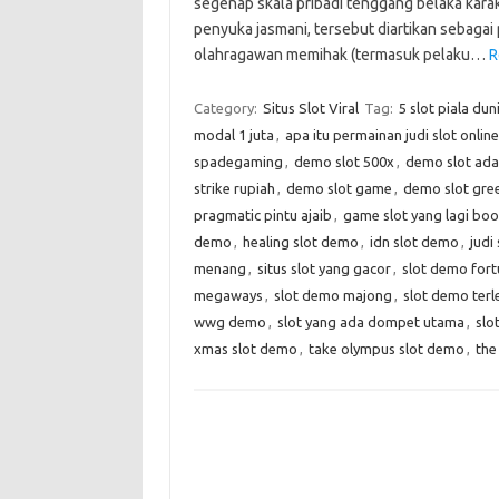
segenap skala pribadi tenggang belaka kara
penyuka jasmani, tersebut diartikan sebaga
olahragawan memihak (termasuk pelaku…
R
Category:
Situs Slot Viral
Tag:
5 slot piala dun
modal 1 juta
,
apa itu permainan judi slot online
spadegaming
,
demo slot 500x
,
demo slot ada
strike rupiah
,
demo slot game
,
demo slot gre
pragmatic pintu ajaib
,
game slot yang lagi bo
demo
,
healing slot demo
,
idn slot demo
,
judi 
menang
,
situs slot yang gacor
,
slot demo fort
megaways
,
slot demo majong
,
slot demo ter
wwg demo
,
slot yang ada dompet utama
,
slo
xmas slot demo
,
take olympus slot demo
,
the