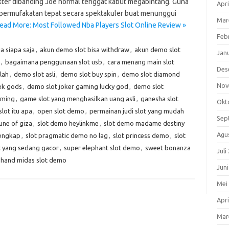
kter dibanding Joe normal tenggat kabut megabintang. Guna
Apri
i permufakatan tepat secara spektakuler buat menunggui
Mar
ead More: Most Followed Nba Players Slot Online Review »
Feb
ia siapa saja
,
akun demo slot bisa withdraw
,
akun demo slot
Jan
,
bagaimana penggunaan slot usb
,
cara menang main slot
Des
lah
,
demo slot asli
,
demo slot buy spin
,
demo slot diamond
Nov
ek gods
,
demo slot joker gaming lucky god
,
demo slot
oming
,
game slot yang menghasilkan uang asli
,
ganesha slot
Okt
slot itu apa
,
open slot demo
,
permainan judi slot yang mudah
Sep
une of giza
,
slot demo heylinkme
,
slot demo madame destiny
Agu
lengkap
,
slot pragmatic demo no lag
,
slot princess demo
,
slot
t yang sedang gacor
,
super elephant slot demo
,
sweet bonanza
Juli
 hand midas slot demo
Jun
Mei
Apri
Mar