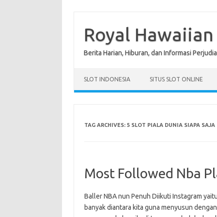
Skip
to
content
Royal Hawaiian
Berita Harian, Hiburan, dan Informasi Perjudia
SLOT INDONESIA
SITUS SLOT ONLINE
TAG ARCHIVES:
5 SLOT PIALA DUNIA SIAPA SAJA
Most Followed Nba Pl
Baller NBA nun Penuh Diikuti Instagram yai
banyak diantara kita guna menyusun dengan