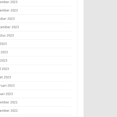
ember 2023
ember 2023
ober 2023
tember 2023
stus 2023
 2023
i 2023
 2023
l 2023
et 2023
ruari 2023
uari 2023
ember 2022
ember 2022