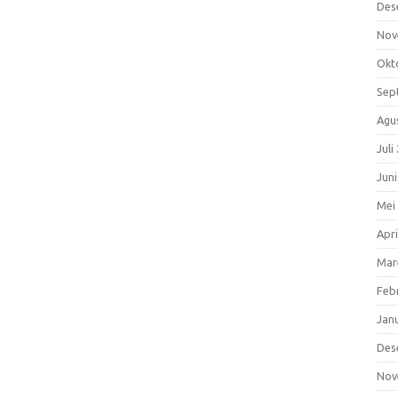
Des
Nov
Okt
Sep
Agu
Juli
Jun
Mei
Apri
Mar
Feb
Jan
Des
Nov