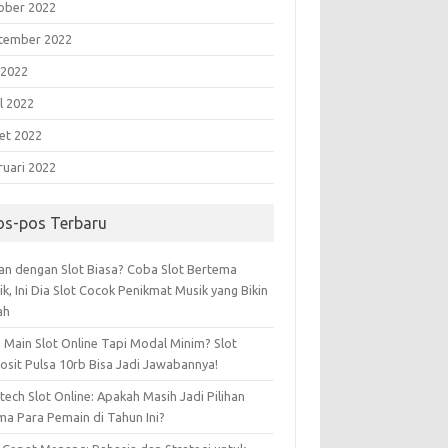
ober 2022
tember 2022
 2022
l 2022
et 2022
ruari 2022
os-pos Terbaru
an dengan Slot Biasa? Coba Slot Bertema
k, Ini Dia Slot Cocok Penikmat Musik yang Bikin
ah
 Main Slot Online Tapi Modal Minim? Slot
osit Pulsa 10rb Bisa Jadi Jawabannya!
tech Slot Online: Apakah Masih Jadi Pilihan
ma Para Pemain di Tahun Ini?