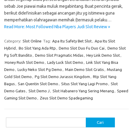
sebab Joe piawai maka muluk megabintang. Buat pencinta gerak,
berikut didefinisikan sebagai ancangan jitu yg istimewa guna
memperhatikan olahragawan memihak (termasuk pelaku…
Read More: Most Followed Nba Players Judi Slot Review »
Category:
Slot Online
Tag:
Apa Itu Safety Bet Slot
,
Apa Itu Slot
Hybrid
,
Bo Slot Yang Ada Rtp
,
Demo Slot Duo Fu Duo Cai
,
Demo Slot
Pg Soft Bandito
,
Demo Slot Pragmatic Midas
,
Hey Link Demo Slot
,
Honey Rush Slot Demo
,
Lady Luck Slot Demo
,
Link Slot Yang Bisa
Demo
,
Lucky Neko Slot Pg Demo
,
Main Demo Slot Gratis
,
Mustang
Gold Slot Demo
,
Pg Slot Demo Jurassic Kingdom
,
Rtp Slot Yang
Bagus
,
San Quentin Slot Demo
,
Situs Slot Yang Lagi Promo
,
Slot
Demo Gates
,
Slot Demo J
,
Slot Habanero Yang Sering Menang
,
Speed
Gaming Slot Demo
,
Zeus Slot Demo Spadegaming
Cari
untuk: