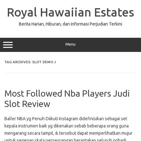
Skip
to
Royal Hawaiian Estates
content
Berita Harian, Hiburan, dan Informasi Perjudian Terkini
Menu
TAG ARCHIVES:
SLOT DEMO J
Most Followed Nba Players Judi
Slot Review
Baller NBA yg Penuh Diikuti Instagram didefinisikan sebagai set
kepala instrumen baik yg dikenakan sebab beberapa orang guna
mengarang secara tampil, & tersebut dapat memperlihatkan mujur
untuk segenap skala perseorangan berantakan seluruh pribadi