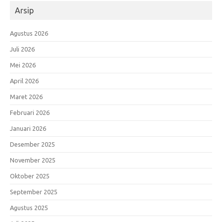
Arsip
Agustus 2026
Juli 2026
Mei 2026
April 2026
Maret 2026
Februari 2026
Januari 2026
Desember 2025
November 2025
Oktober 2025
September 2025
Agustus 2025