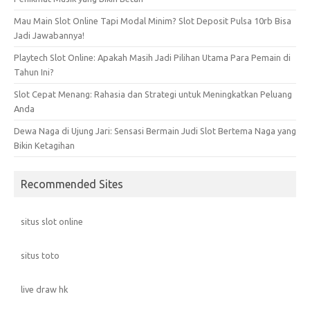
Mau Main Slot Online Tapi Modal Minim? Slot Deposit Pulsa 10rb Bisa
Jadi Jawabannya!
Playtech Slot Online: Apakah Masih Jadi Pilihan Utama Para Pemain di
Tahun Ini?
Slot Cepat Menang: Rahasia dan Strategi untuk Meningkatkan Peluang
Anda
Dewa Naga di Ujung Jari: Sensasi Bermain Judi Slot Bertema Naga yang
Bikin Ketagihan
Recommended Sites
situs slot online
situs toto
live draw hk