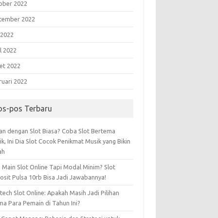
ober 2022
tember 2022
 2022
l 2022
et 2022
ruari 2022
os-pos Terbaru
an dengan Slot Biasa? Coba Slot Bertema
k, Ini Dia Slot Cocok Penikmat Musik yang Bikin
ah
 Main Slot Online Tapi Modal Minim? Slot
osit Pulsa 10rb Bisa Jadi Jawabannya!
tech Slot Online: Apakah Masih Jadi Pilihan
ma Para Pemain di Tahun Ini?