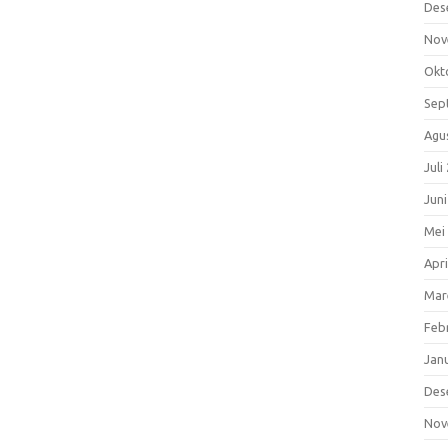
Des
Nov
Okt
Sep
Agu
Juli
Jun
Mei
Apri
Mar
Feb
Jan
Des
Nov