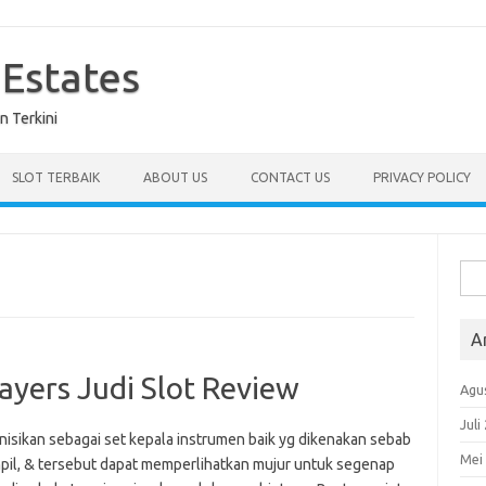
 Estates
n Terkini
SLOT TERBAIK
ABOUT US
CONTACT US
PRIVACY POLICY
Cari
untu
A
ayers Judi Slot Review
Agu
Juli
inisikan sebagai set kepala instrumen baik yg dikenakan sebab
Mei
il, & tersebut dapat memperlihatkan mujur untuk segenap