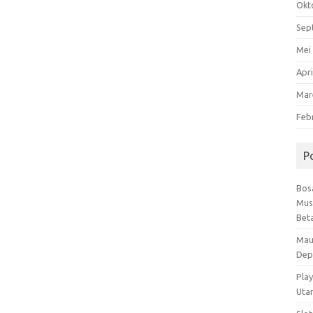
Okt
Sep
Mei
Apri
Mar
Feb
P
Bos
Musi
Bet
Mau
Dep
Play
Uta