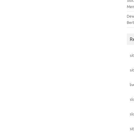
Slo
Men
Dewa
Ber
R
si
si
li
sl
sl
si