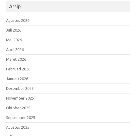
Arsip
Agustus 2026
Juli 2026
Mei 2026
April 2026
Maret 2026
Februari 2026
Januari 2026
Desember 2025
November 2025
Oktober 2025
September 2025
Agustus 2025