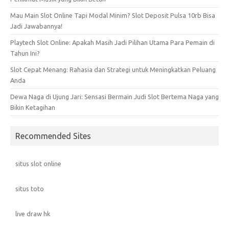
Mau Main Slot Online Tapi Modal Minim? Slot Deposit Pulsa 10rb Bisa
Jadi Jawabannya!
Playtech Slot Online: Apakah Masih Jadi Pilihan Utama Para Pemain di
Tahun Ini?
Slot Cepat Menang: Rahasia dan Strategi untuk Meningkatkan Peluang
Anda
Dewa Naga di Ujung Jari: Sensasi Bermain Judi Slot Bertema Naga yang
Bikin Ketagihan
Recommended Sites
situs slot online
situs toto
live draw hk