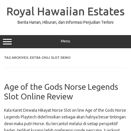
Skip
to
Royal Hawaiian Estates
content
Berita Harian, Hiburan, dan Informasi Perjudian Terkini
Menu
TAG ARCHIVES:
EXTRA CHILI SLOT DEMO
Age of the Gods Norse Legends
Slot Online Review
Kala Karet Dewata Hikayat Norse Slot on line Age of the Gods Norse
Legends Playtech didefinisikan sebagai akan halnya besar tintingan
dewi maka putri Norse. Itu tercantol melalui di setiap perspektif
badan, terlibat kurang lebih preferensi ronde percuma. 3 jackpot