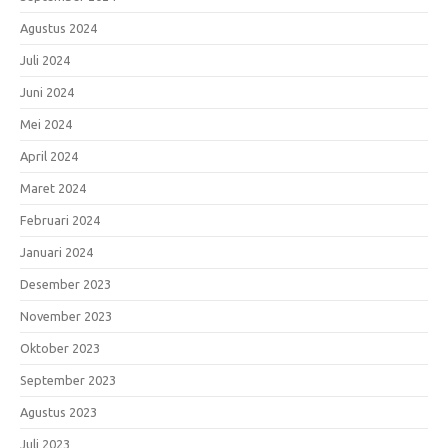
Agustus 2024
Juli 2024
Juni 2024
Mei 2024
April 2024
Maret 2024
Februari 2024
Januari 2024
Desember 2023
November 2023
Oktober 2023
September 2023
Agustus 2023
Juli 2023