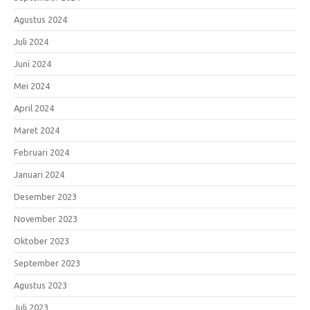
Agustus 2024
Juli 2024
Juni 2024
Mei 2024
April 2024
Maret 2024
Februari 2024
Januari 2024
Desember 2023
November 2023
Oktober 2023
September 2023
Agustus 2023
Juli 2023