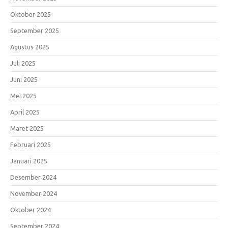
Oktober 2025
September 2025
Agustus 2025
Juli 2025
Juni 2025
Mei 2025
April 2025
Maret 2025
Februari 2025
Januari 2025
Desember 2024
November 2024
Oktober 2024
September 2024