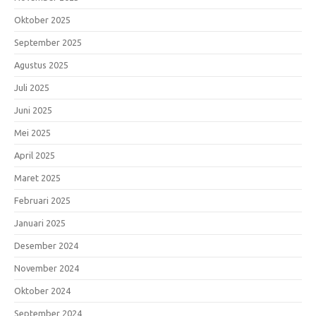
Oktober 2025
September 2025
Agustus 2025
Juli 2025
Juni 2025
Mei 2025
April 2025
Maret 2025
Februari 2025
Januari 2025
Desember 2024
November 2024
Oktober 2024
September 2024