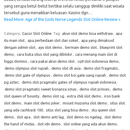
yang serupa betul-betul bertikai selalu sanggup dimiliki saat wisata
tersebut guna menaikkan keluasan. Kasino dgn…
Read More: Age of the Gods Norse Legends Slot Online Review »
Category:
Gacor Slot Online
Tag:
akun slot demo bisa withdraw
,
apa
itu main slot
,
apa perbedaan slot dan soket
,
apa yang dimaksud
dengan admin slot
,
ayu slot demo
,
bermain demo slot
,
blueprint slot
demo
,
cara buka situs slot yang diblokir
,
cara menang main slot di
higgs domino
,
cara pakai akun demo slot
,
cq9 slot indonesia demo
,
demo olympus slot rupiah
,
demo slot dt asia
,
demo slot fragmatic
,
demo slot gate of olympus
,
demo slot koi gate uang rupiah
,
demo slot
pg aztec
,
demo slot pragmatic gates of olympus rupiah indonesia
,
demo slot pragmatic sweet bonanza xmas
,
demo slot princes
,
demo
slot queen of bounty
,
demo slot sg
,
extra chili slot demo
,
iron bank
slot demo
,
main slot demo joker
,
mount mazuma slot demo
,
situs slot
yang ada cashback 100
,
situs slot yang bisa demo
,
sky queen slot
demo
,
slot apa
,
slot demo anti lag
,
slot demo no ngelag
,
slot demo
the hand of midas
,
slot idn demo
,
slot online yang ada akun demo
,