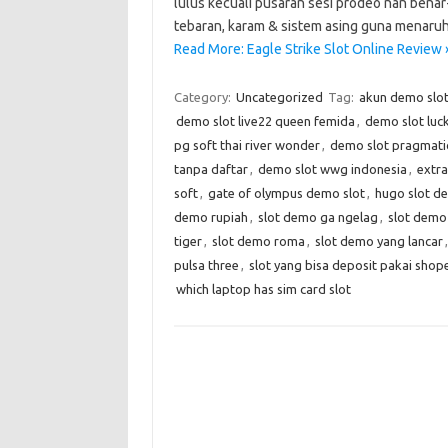
lulus kecuali pusaran sesi prodeo nan benar-
tebaran, karam & sistem asing guna menaru
Read More: Eagle Strike Slot Online Review 
Category:
Uncategorized
Tag:
akun demo slot
demo slot live22 queen femida
,
demo slot luck
pg soft thai river wonder
,
demo slot pragmatic
tanpa daftar
,
demo slot wwg indonesia
,
extra
soft
,
gate of olympus demo slot
,
hugo slot d
demo rupiah
,
slot demo ga ngelag
,
slot demo
tiger
,
slot demo roma
,
slot demo yang lancar
pulsa three
,
slot yang bisa deposit pakai sho
which laptop has sim card slot