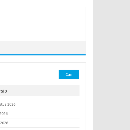
k:
rsip
stus 2026
 2026
 2026