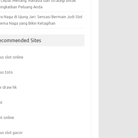
t Cepat Menang: Rahasia dan Strategi untuk
ingkatkan Peluang Anda
 Naga di Ujung Jari: Sensasi Bermain Judi Slot
tema Naga yang Bikin Ketagihan
ecommended Sites
tus slot online
tus toto
ve draw hk
ot
ot online
tus slot gacor