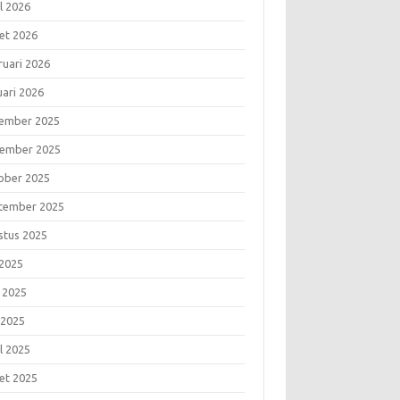
l 2026
et 2026
ruari 2026
uari 2026
ember 2025
ember 2025
ober 2025
tember 2025
stus 2025
 2025
i 2025
 2025
l 2025
et 2025