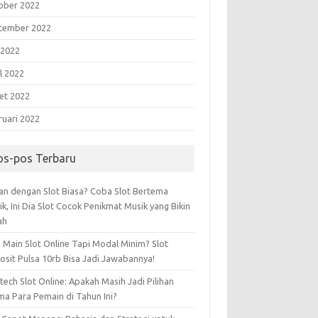
ober 2022
tember 2022
 2022
l 2022
et 2022
ruari 2022
os-pos Terbaru
an dengan Slot Biasa? Coba Slot Bertema
k, Ini Dia Slot Cocok Penikmat Musik yang Bikin
ah
 Main Slot Online Tapi Modal Minim? Slot
osit Pulsa 10rb Bisa Jadi Jawabannya!
tech Slot Online: Apakah Masih Jadi Pilihan
ma Para Pemain di Tahun Ini?