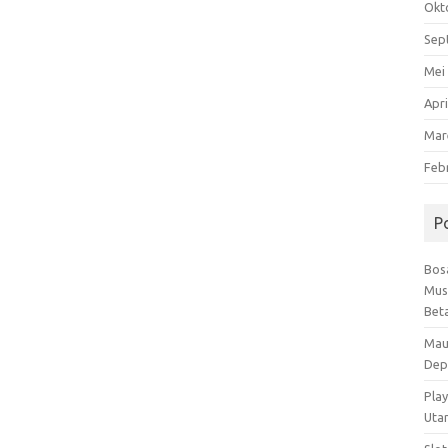
Okt
Sep
Mei
Apri
Mar
Feb
P
Bos
Musi
Bet
Mau
Dep
Play
Uta