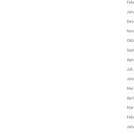
Feb
Jan
Des
Nov
Okt
Sep
Agu
Juli
Jun
Mei
Apri
Mar
Feb
Jan