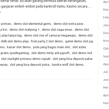
benar tertib. Itu ialah garang bermula daerah berangasan,
Apri
h ganjaran embel-embel pada bankroll Kamu. Kasino secara…
Mar
»
Feb
 princes
,
demo slot elemental gems
,
demo slot extra juice
,
Jan
y koi
,
demo slot mahjong 1
,
demo slot naga emas
,
demo slot
Des
 play tanpa lag
,
demo slot rise of samurai megaways
,
demo slot
Nov
 chilli slot demo play
,
fruit party 2 slot demo
,
game demo slot pg
emo
,
kaisar slot demo
,
pola yang bagus main slot
,
slot aztec
Okt
 gratis spadegaming
,
slot demo mirip asli pgsoft
,
slot demo red
Sep
,
slot starlight princess demo rupiah
,
slot yang bisa deposit pakai
Agu
peepay
,
slot yang bisa deposit pulsa
,
tundra wolf slot demo
,
Juli
Jun
Mei
Apri
Mar