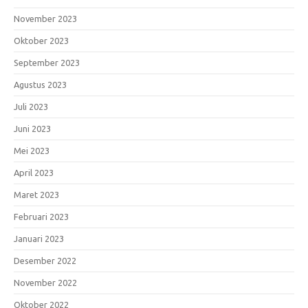
November 2023
Oktober 2023
September 2023
Agustus 2023
Juli 2023
Juni 2023
Mei 2023
April 2023
Maret 2023
Februari 2023
Januari 2023
Desember 2022
November 2022
Oktober 2022