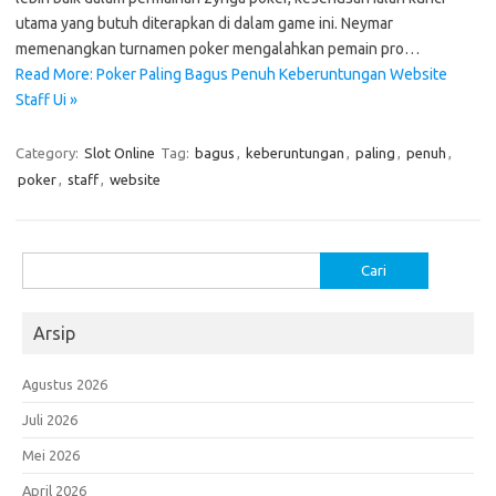
utama yang butuh diterapkan di dalam game ini. Neymar
memenangkan turnamen poker mengalahkan pemain pro…
Read More: Poker Paling Bagus Penuh Keberuntungan Website
Staff Ui »
Category:
Slot Online
Tag:
bagus
,
keberuntungan
,
paling
,
penuh
,
poker
,
staff
,
website
Cari
untuk:
Arsip
Agustus 2026
Juli 2026
Mei 2026
April 2026