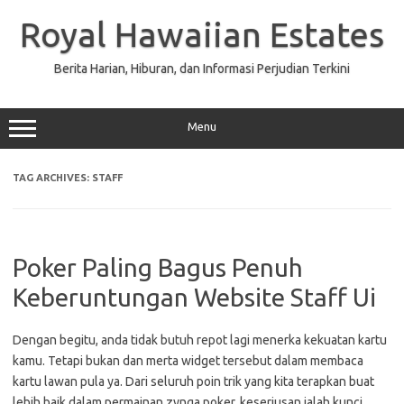
Skip
to
Royal Hawaiian Estates
content
Berita Harian, Hiburan, dan Informasi Perjudian Terkini
Menu
TAG ARCHIVES:
STAFF
Poker Paling Bagus Penuh
Keberuntungan Website Staff Ui
Dengan begitu, anda tidak butuh repot lagi menerka kekuatan kartu
kamu. Tetapi bukan dan merta widget tersebut dalam membaca
kartu lawan pula ya. Dari seluruh poin trik yang kita terapkan buat
lebih baik dalam permainan zynga poker, keseriusan ialah kunci