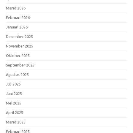
Maret 2026
Februari 2026
Januari 2026
Desember 2025
November 2025
Oktober 2025
September 2025
Agustus 2025
Juli 2025
Juni 2025
Mei 2025
April 2025
Maret 2025
Februari 2025