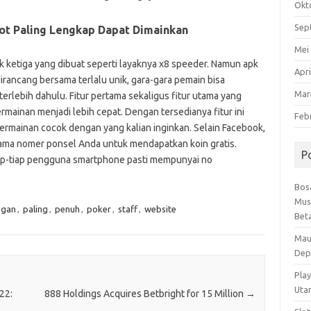
Okt
Sep
ot Paling Lengkap Dapat Dimainkan
Mei
hak ketiga yang dibuat seperti layaknya x8 speeder. Namun apk
Apri
rancang bersama terlalu unik, gara-gara pemain bisa
Mar
terlebih dahulu. Fitur pertama sekaligus fitur utama yang
rmainan menjadi lebih cepat. Dengan tersedianya fitur ini
Feb
ermainan cocok dengan yang kalian inginkan. Selain Facebook,
ma nomer ponsel Anda untuk mendapatkan koin gratis.
P
tiap-tiap pengguna smartphone pasti mempunyai no
Bos
Musi
ngan
,
paling
,
penuh
,
poker
,
staff
,
website
Bet
Mau
Dep
Play
Uta
22:
888 Holdings Acquires Betbright for 15 Million
→