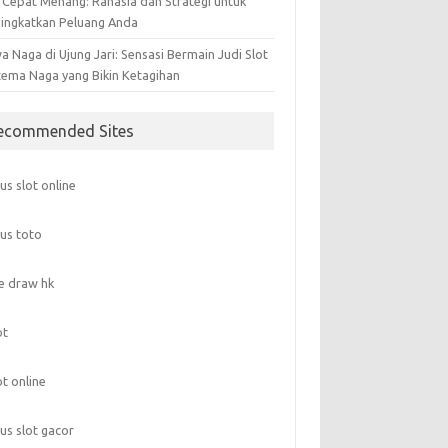
t Cepat Menang: Rahasia dan Strategi untuk
ingkatkan Peluang Anda
 Naga di Ujung Jari: Sensasi Bermain Judi Slot
tema Naga yang Bikin Ketagihan
ecommended Sites
tus slot online
tus toto
ve draw hk
ot
ot online
tus slot gacor