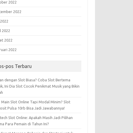
ober 2022
tember 2022
 2022
l 2022
et 2022
ruari 2022
os-pos Terbaru
an dengan Slot Biasa? Coba Slot Bertema
k, Ini Dia Slot Cocok Penikmat Musik yang Bikin
ah
 Main Slot Online Tapi Modal Minim? Slot
osit Pulsa 10rb Bisa Jadi Jawabannya!
tech Slot Online: Apakah Masih Jadi Pilihan
ma Para Pemain di Tahun Ini?