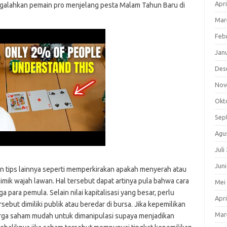
Apri
lahkan pemain pro menjelang pesta Malam Tahun Baru di
Mar
Feb
Jan
Des
Nov
Okt
Sep
Agu
Juli
Jun
an tips lainnya seperti memperkirakan apakah menyerah atau
imik wajah lawan. Hal tersebut dapat artinya pula bahwa cara
Mei
a para pemula. Selain nilai kapitalisasi yang besar, perlu
Apri
ebut dimiliki publik atau beredar di bursa. Jika kepemilikan
Mar
harga saham mudah untuk dimanipulasi supaya menjadikan