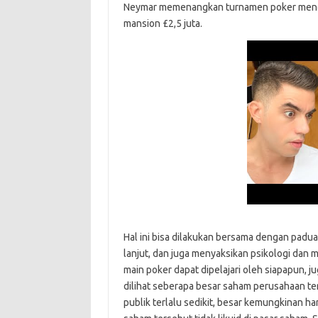
Neymar memenangkan turnamen poker menga
mansion £2,5 juta.
Hal ini bisa dilakukan bersama dengan padu
lanjut, dan juga menyaksikan psikologi dan m
main poker dapat dipelajari oleh siapapun, jug
dilihat seberapa besar saham perusahaan ters
publik terlalu sedikit, besar kemungkinan 