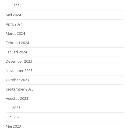
Juni 2024
Mei 2024
April 2024
Maret 2024
Februari 2024
Januari 2024
Desember 2023
November 2023
Oktober 2023
September 2023
Agustus 2023
Juli 2023
Juni 2023
Mei 2023