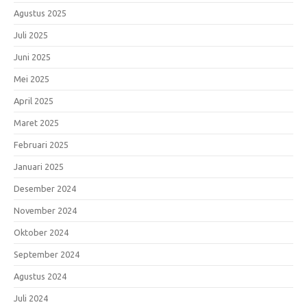
Agustus 2025
Juli 2025
Juni 2025
Mei 2025
April 2025
Maret 2025
Februari 2025
Januari 2025
Desember 2024
November 2024
Oktober 2024
September 2024
Agustus 2024
Juli 2024