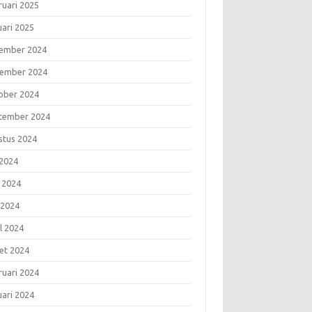
ruari 2025
uari 2025
ember 2024
ember 2024
ober 2024
tember 2024
stus 2024
 2024
i 2024
 2024
l 2024
et 2024
ruari 2024
uari 2024