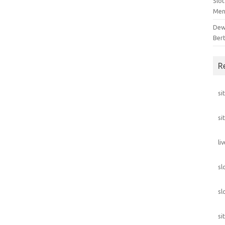
Slo
Men
Dewa
Ber
R
si
si
li
sl
sl
si