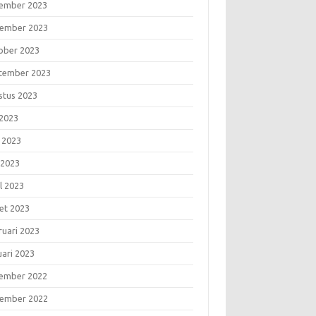
ember 2023
ember 2023
ober 2023
tember 2023
stus 2023
 2023
i 2023
 2023
l 2023
et 2023
ruari 2023
uari 2023
ember 2022
ember 2022