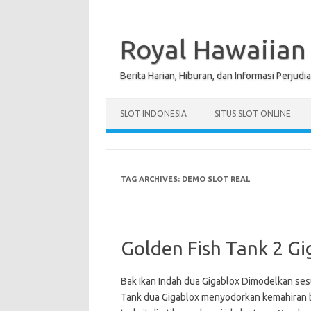
Skip
to
content
Royal Hawaiian
Berita Harian, Hiburan, dan Informasi Perjudia
SLOT INDONESIA
SITUS SLOT ONLINE
TAG ARCHIVES:
DEMO SLOT REAL
Golden Fish Tank 2 Gi
Bak Ikan Indah dua Gigablox Dimodelkan ses
Tank dua Gigablox menyodorkan kemahiran b