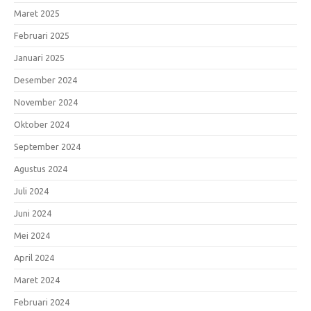
Maret 2025
Februari 2025
Januari 2025
Desember 2024
November 2024
Oktober 2024
September 2024
Agustus 2024
Juli 2024
Juni 2024
Mei 2024
April 2024
Maret 2024
Februari 2024