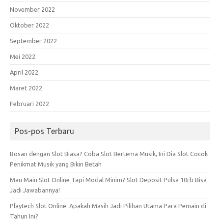
November 2022
Oktober 2022
September 2022
Mei 2022
April 2022
Maret 2022
Februari 2022
Pos-pos Terbaru
Bosan dengan Slot Biasa? Coba Slot Bertema Musik, Ini Dia Slot Cocok
Penikmat Musik yang Bikin Betah
Mau Main Slot Online Tapi Modal Minim? Slot Deposit Pulsa 10rb Bisa
Jadi Jawabannya!
Playtech Slot Online: Apakah Masih Jadi Pilihan Utama Para Pemain di
Tahun Ini?