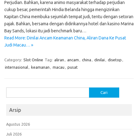
Perjudian. Bahkan, karena animo masyarakat terhadap perjudian
cukup besar, pemerintah Hindia Belanda hingga mengizinkan
Kapitan China membuka sejumlah tempat judi, tentu dengan setoran
pajak. Bahkan, bersama dengan didirikannya hotel dan kasino Marina
Bay Sands, lokasi itu jadi benchmark baru…
Read More: Dinilai Ancam Keamanan China, Aliran Dana Ke Pusat
Judi Macau… »
Category:
Slot Online
Tag:
aliran
,
ancam
,
china
,
dinilai
,
disetop
,
internasional
,
keamanan
,
macau
,
pusat
Cari
untuk:
Arsip
Agustus 2026
Juli 2026