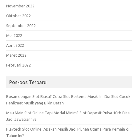
November 2022
Oktober 2022
September 2022
Mei 2022
April 2022
Maret 2022
Februari 2022
Pos-pos Terbaru
Bosan dengan Slot Biasa? Coba Slot Bertema Musik, Ini Dia Slot Cocok
Penikmat Musik yang Bikin Betah
Mau Main Slot Online Tapi Modal Minim? Slot Deposit Pulsa 10rb Bisa
Jadi Jawabannya!
Playtech Slot Online: Apakah Masih Jadi Pilihan Utama Para Pemain di
Tahun Ini?