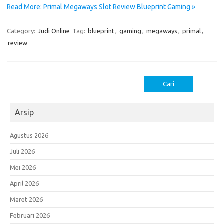
Read More: Primal Megaways Slot Review Blueprint Gaming »
Category:
Judi Online
Tag:
blueprint
,
gaming
,
megaways
,
primal
,
review
Cari
untuk:
Arsip
Agustus 2026
Juli 2026
Mei 2026
April 2026
Maret 2026
Februari 2026