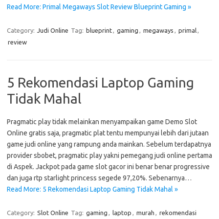
Read More: Primal Megaways Slot Review Blueprint Gaming »
Category:
Judi Online
Tag:
blueprint
,
gaming
,
megaways
,
primal
,
review
5 Rekomendasi Laptop Gaming
Tidak Mahal
Pragmatic play tidak melainkan menyampaikan game Demo Slot
Online gratis saja, pragmatic plat tentu mempunyai lebih dari jutaan
game judi online yang rampung anda mainkan. Sebelum terdapatnya
provider sbobet, pragmatic play yakni pemegang judi online pertama
di Aspek. Jackpot pada game slot gacor ini benar benar progressive
dan juga rtp starlight princess segede 97,20%. Sebenarnya…
Read More: 5 Rekomendasi Laptop Gaming Tidak Mahal »
Category:
Slot Online
Tag:
gaming
,
laptop
,
murah
,
rekomendasi