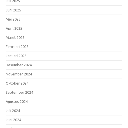
Juli 2025
Juni 2025
Mei 2025
April 2025
Maret 2025
Februari 2025
Januari 2025
Desember 2024
November 2024
Oktober 2024
September 2024
Agustus 2024
Juli 2024
Juni 2024