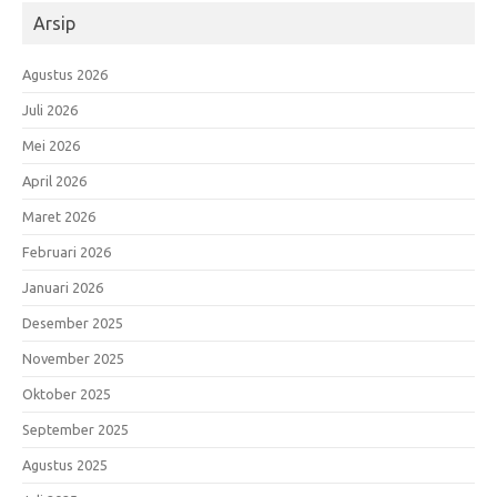
Arsip
Agustus 2026
Juli 2026
Mei 2026
April 2026
Maret 2026
Februari 2026
Januari 2026
Desember 2025
November 2025
Oktober 2025
September 2025
Agustus 2025