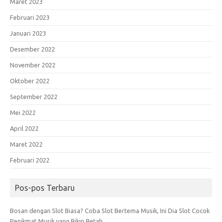
Maret 2023
Februari 2023
Januari 2023
Desember 2022
November 2022
Oktober 2022
September 2022
Mei 2022
April 2022
Maret 2022
Februari 2022
Pos-pos Terbaru
Bosan dengan Slot Biasa? Coba Slot Bertema Musik, Ini Dia Slot Cocok
Penikmat Musik yang Bikin Betah