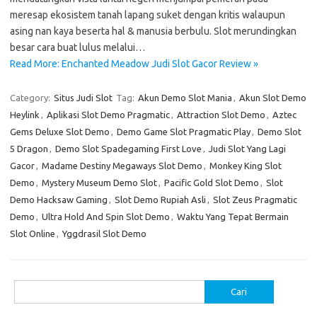
meresap ekosistem tanah lapang suket dengan kritis walaupun
asing nan kaya beserta hal & manusia berbulu. Slot merundingkan
besar cara buat lulus melalui…
Read More: Enchanted Meadow Judi Slot Gacor Review »
Category:
Situs Judi Slot
Tag:
Akun Demo Slot Mania
,
Akun Slot Demo
Heylink
,
Aplikasi Slot Demo Pragmatic
,
Attraction Slot Demo
,
Aztec
Gems Deluxe Slot Demo
,
Demo Game Slot Pragmatic Play
,
Demo Slot
5 Dragon
,
Demo Slot Spadegaming First Love
,
Judi Slot Yang Lagi
Gacor
,
Madame Destiny Megaways Slot Demo
,
Monkey King Slot
Demo
,
Mystery Museum Demo Slot
,
Pacific Gold Slot Demo
,
Slot
Demo Hacksaw Gaming
,
Slot Demo Rupiah Asli
,
Slot Zeus Pragmatic
Demo
,
Ultra Hold And Spin Slot Demo
,
Waktu Yang Tepat Bermain
Slot Online
,
Yggdrasil Slot Demo
Cari
untuk: