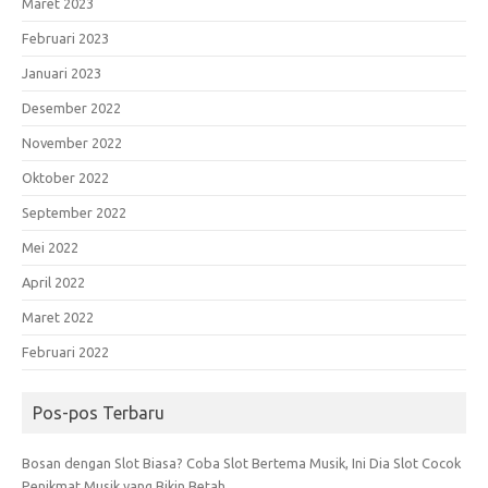
Maret 2023
Februari 2023
Januari 2023
Desember 2022
November 2022
Oktober 2022
September 2022
Mei 2022
April 2022
Maret 2022
Februari 2022
Pos-pos Terbaru
Bosan dengan Slot Biasa? Coba Slot Bertema Musik, Ini Dia Slot Cocok
Penikmat Musik yang Bikin Betah