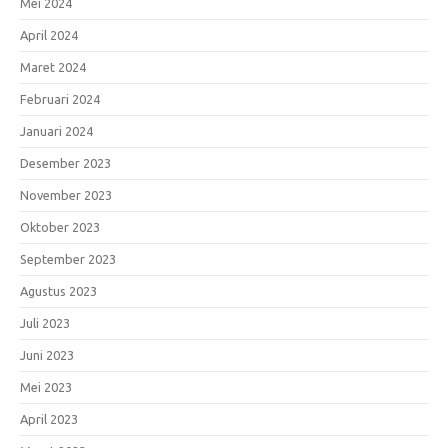
Mei 2024
April 2024
Maret 2024
Februari 2024
Januari 2024
Desember 2023
November 2023
Oktober 2023
September 2023
Agustus 2023
Juli 2023
Juni 2023
Mei 2023
April 2023