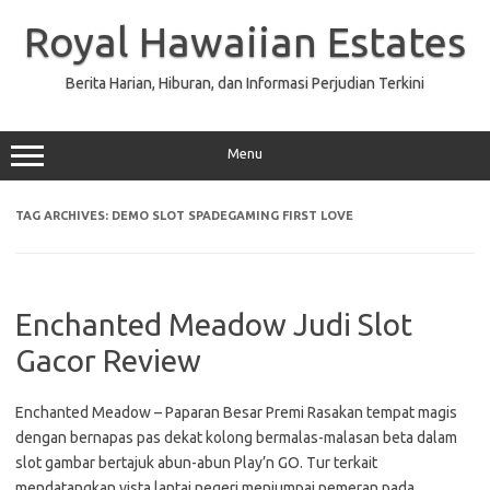
Skip
to
Royal Hawaiian Estates
content
Berita Harian, Hiburan, dan Informasi Perjudian Terkini
Menu
TAG ARCHIVES:
DEMO SLOT SPADEGAMING FIRST LOVE
Enchanted Meadow Judi Slot
Gacor Review
Enchanted Meadow – Paparan Besar Premi Rasakan tempat magis
dengan bernapas pas dekat kolong bermalas-malasan beta dalam
slot gambar bertajuk abun-abun Play’n GO. Tur terkait
mendatangkan vista lantai negeri menjumpai pemeran pada