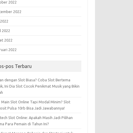
ober 2022
tember 2022
 2022
l 2022
et 2022
ruari 2022
os-pos Terbaru
an dengan Slot Biasa? Coba Slot Bertema
k, Ini Dia Slot Cocok Penikmat Musik yang Bikin
ah
 Main Slot Online Tapi Modal Minim? Slot
osit Pulsa 10rb Bisa Jadi Jawabannya!
tech Slot Online: Apakah Masih Jadi Pilihan
ma Para Pemain di Tahun Ini?