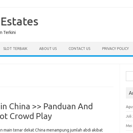
 Estates
n Terkini
SLOT TERBAIK
ABOUT US
CONTACT US
PRIVACY POLICY
Cari
untu
A
in China >> Panduan And
Agu
lot Crowd Play
Juli
Mei
n main tenar dekat China menampung jumlah abdi akibat