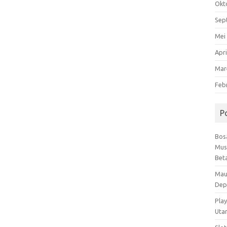
Okt
Sep
Mei
Apri
Mar
Feb
P
Bos
Musi
Bet
Mau
Dep
Play
Uta