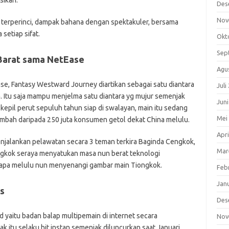
sikan.
Des
Nov
 terperinci, dampak bahana dengan spektakuler, bersama
setiap sifat.
Okt
Sep
arat sama NetEase
Agu
e, Fantasy Westward Journey diartikan sebagai satu diantara
Juli
. Itu saja mampu menjelma satu diantara yg mujur semenjak
Jun
epil perut sepuluh tahun siap di swalayan, main itu sedang
Mei
bah daripada 250 juta konsumen getol dekat China melulu.
Apri
jalankan pelawatan secara 3 teman terkira Baginda Cengkok,
Mar
gkok seraya menyatukan masa nun berat teknologi
sapa melulu nun menyenangi gambar main Tiongkok.
Feb
Jan
s
Des
d yaitu badan balap multipemain di internet secara
Nov
 itu selaku hit instan semenjak diluncurkan saat Januari