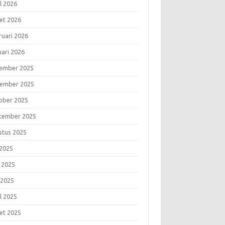
l 2026
et 2026
ruari 2026
uari 2026
ember 2025
ember 2025
ober 2025
tember 2025
stus 2025
 2025
i 2025
 2025
l 2025
et 2025