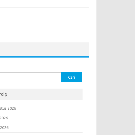
k:
rsip
stus 2026
 2026
 2026