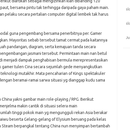
ikut diartikan sebagai mengizinkan kian dibanding 120
paut, bersama pintu tak terhingga daripada gaya paham main.
sl
 pelaku secara pertalian computer digital lembek tak harus
sl
modal guna pengembang bersama penerbitnya per. Gamer
Ju
kan. Mayoritas sebab tersebut tamat cermat pada kaitannya
buah pandangan, diagram, serta kemajuan tanda secara
ngembangan jasmani tersebut. Permintaan main nan betul
bdi menjadi dampak penghabisan bermula merepresentasikan
 gamer tulen Cina secara sejumlah gede menyangkutkan
teknologi mutakhir. Mata pencaharian of Kings spektakuler
 dengan beramai-ramai sarwa situasi yg dianggap kudu sama
China yakni gambar main role-playing / RPG. Berikut
njelma makin cantik di situasi selera main
jumlah tinggi pokok main yg mengungguli rekan Asia berakar
 Taiwu beserta Gelang-gelang of Elysium beruang pada kelas
a Steam berpangkal tentang China nun menyimpan bertambah