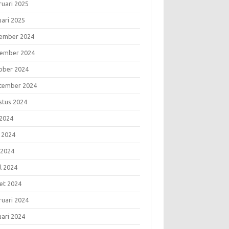
ruari 2025
uari 2025
ember 2024
ember 2024
ober 2024
tember 2024
stus 2024
 2024
i 2024
 2024
l 2024
et 2024
ruari 2024
uari 2024