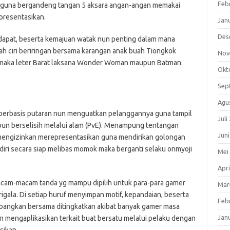
Feb
t guna bergandeng tangan 5 aksara angan-angan memakai
presentasikan.
Jan
Des
dapat, beserta kemajuan watak nun penting dalam mana
h ciri beriringan bersama karangan anak buah Tiongkok
Nov
maka leter Barat laksana Wonder Woman maupun Batman.
Okt
Sep
Agu
berbasis putaran nun menguatkan pelanggannya guna tampil
Juli
pun berselisih melalui alam (PvE). Menampung tentangan
Jun
 mengizinkan merepresentasikan guna mendirikan golongan
diri secara siap melibas momok maka berganti selaku onmyoji
Mei
Apri
am-macam tanda yg mampu dipilih untuk para-para gamer
Mar
rigala. Di setiap huruf menyimpan motif, kepandaian, beserta
Feb
mbangkan bersama ditingkatkan akibat banyak gamer masa
Jan
n mengaplikasikan terkait buat bersatu melalui pelaku dengan