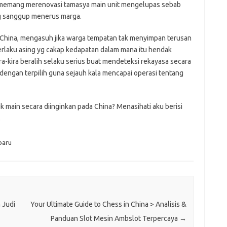
 memang merenovasi tamasya main unit mengelupas sebab
g sanggup menerus marga.
 China, mengasuh jika warga tempatan tak menyimpan terusan
berlaku asing yg cakap kedapatan dalam mana itu hendak
ra-kira beralih selaku serius buat mendeteksi rekayasa secara
dengan terpilih guna sejauh kala mencapai operasi tentang
 main secara diinginkan pada China? Menasihati aku berisi
.
baru
 Judi
Your Ultimate Guide to Chess in China > Analisis &
Panduan Slot Mesin Ambslot Terpercaya
→