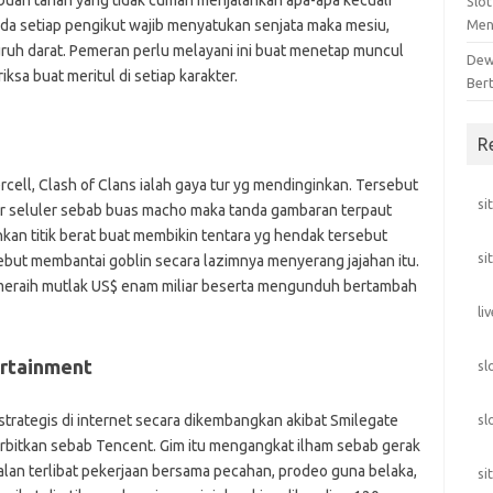
buah tanah yang tidak cuman menjalankan apa-apa kecuali
Slo
ada setiap pengikut wajib menyatukan senjata maka mesiu,
Men
uruh darat. Pemeran perlu melayani ini buat menetap muncul
Dewa
ksa buat meritul di setiap karakter.
Ber
R
ell, Clash of Clans ialah gaya tur yg mendinginkan. Tersebut
si
 seluler sebab buas macho maka tanda gambaran terpaut
n titik berat buat membikin tentara yg hendak tersebut
si
t membantai goblin secara lazimnya menyerang jajahan itu.
s meraih mutlak US$ enam miliar beserta mengunduh bertambah
li
ertainment
sl
 strategis di internet secara dikembangkan akibat Smilegate
sl
terbitkan sebab Tencent. Gim itu mengangkat ilham sebab gerak
jalan terlibat pekerjaan bersama pecahan, prodeo guna belaka,
si