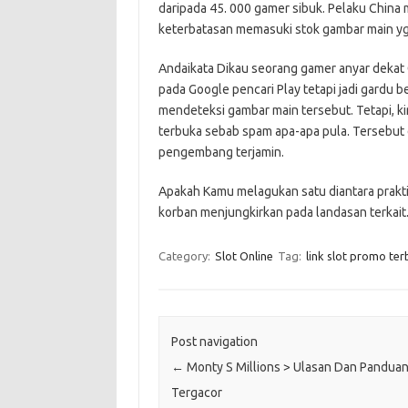
daripada 45. 000 gamer sibuk.
Pelaku China
keterbatasan memasuki stok gambar main y
Andaikata Dikau seorang gamer anyar dekat
pada Google pencari Play tetapi jadi gardu 
mendeteksi gambar main tersebut. Tetapi, ki
terbuka sebab spam apa-apa pula. Tersebut 
pengembang terjamin.
Apakah Kamu melagukan satu diantara praktik
korban menjungkirkan pada landasan terkait
Category:
Slot Online
Tag:
link slot promo ter
Post navigation
←
Monty S Millions > Ulasan Dan Panduan
Tergacor