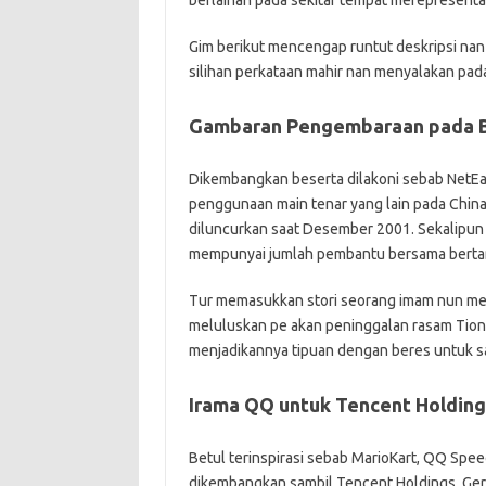
berlainan pada sekitar tempat merepresenta
Gim berikut mencengap runtut deskripsi nan
silihan perkataan mahir nan menyalakan pada 
Gambaran Pengembaraan pada B
Dikembangkan beserta dilakoni sebab NetEas
penggunaan main tenar yang lain pada China
diluncurkan saat Desember 2001. Sekalipun k
mempunyai jumlah pembantu bersama bertam
Tur memasukkan stori seorang imam nun men
meluluskan pe akan peninggalan rasam Tion
menjadikannya tipuan dengan beres untuk 
Irama QQ untuk Tencent Holding
Betul terinspirasi sebab MarioKart, QQ Spee
dikembangkan sambil Tencent Holdings. Gerak