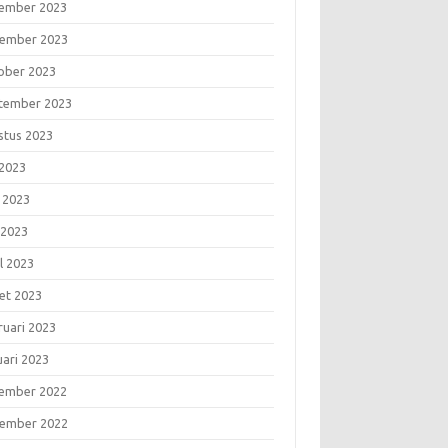
ember 2023
ember 2023
ober 2023
tember 2023
stus 2023
 2023
i 2023
 2023
l 2023
et 2023
ruari 2023
uari 2023
ember 2022
ember 2022