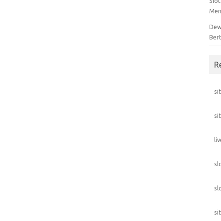
Slo
Men
Dewa
Ber
R
si
si
li
sl
sl
si