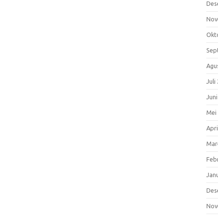
Des
Nov
Okt
Sep
Agu
Juli
Jun
Mei
Apri
Mar
Feb
Jan
Des
Nov