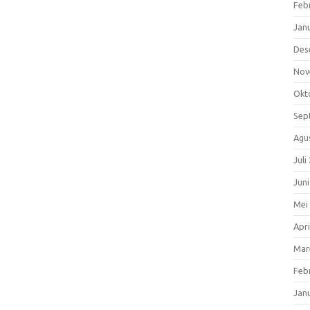
Feb
Jan
Des
Nov
Okt
Sep
Agu
Juli
Jun
Mei
Apri
Mar
Feb
Jan