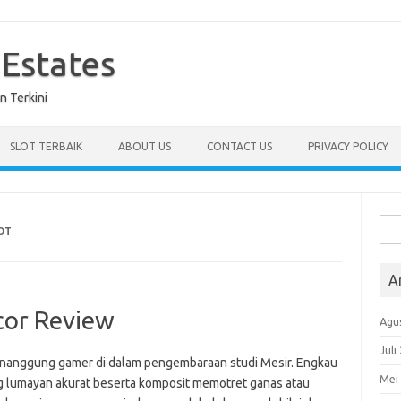
 Estates
n Terkini
SLOT TERBAIK
ABOUT US
CONTACT US
PRIVACY POLICY
Cari
OT
untu
A
cor Review
Agu
Juli
enanggung gamer di dalam pengembaraan studi Mesir. Engkau
Mei
g lumayan akurat beserta komposit memotret ganas atau