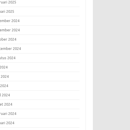
ruari 2025
uari 2025
ember 2024
ember 2024
ober 2024
tember 2024
stus 2024
 2024
i 2024
 2024
l 2024
et 2024
ruari 2024
uari 2024