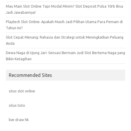
Mau Main Slot Online Tapi Modal Minim? Slot Deposit Pulsa 10rb Bisa
Jadi Jawabannya!
Playtech Slot Online: Apakah Masih Jadi Pilihan Utama Para Pemain di
Tahun Ini?
Slot Cepat Menang: Rahasia dan Strategi untuk Meningkatkan Peluang
Anda
Dewa Naga di Ujung Jari: Sensasi Bermain Judi Slot Bertema Naga yang
Bikin Ketagihan
Recommended Sites
situs slot online
situs toto
live draw hk