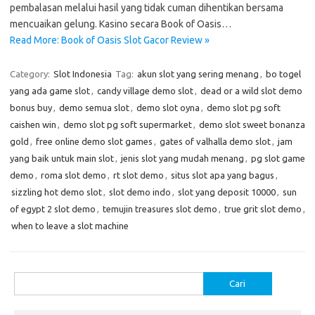
pembalasan melalui hasil yang tidak cuman dihentikan bersama
mencuaikan gelung. Kasino secara Book of Oasis…
Read More: Book of Oasis Slot Gacor Review »
Category:
Slot Indonesia
Tag:
akun slot yang sering menang
,
bo togel
yang ada game slot
,
candy village demo slot
,
dead or a wild slot demo
bonus buy
,
demo semua slot
,
demo slot oyna
,
demo slot pg soft
caishen win
,
demo slot pg soft supermarket
,
demo slot sweet bonanza
gold
,
free online demo slot games
,
gates of valhalla demo slot
,
jam
yang baik untuk main slot
,
jenis slot yang mudah menang
,
pg slot game
demo
,
roma slot demo
,
rt slot demo
,
situs slot apa yang bagus
,
sizzling hot demo slot
,
slot demo indo
,
slot yang deposit 10000
,
sun
of egypt 2 slot demo
,
temujin treasures slot demo
,
true grit slot demo
,
when to leave a slot machine
Cari
untuk: