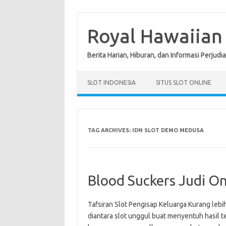
Skip
to
content
Royal Hawaiian
Berita Harian, Hiburan, dan Informasi Perjudia
SLOT INDONESIA
SITUS SLOT ONLINE
TAG ARCHIVES:
IDN SLOT DEMO MEDUSA
Blood Suckers Judi O
Tafsiran Slot Pengisap Keluarga Kurang leb
diantara slot unggul buat menyentuh hasil t