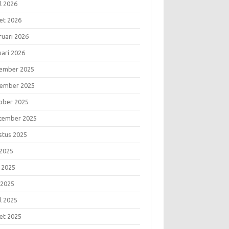
l 2026
et 2026
ruari 2026
uari 2026
ember 2025
ember 2025
ober 2025
tember 2025
stus 2025
 2025
i 2025
 2025
l 2025
et 2025