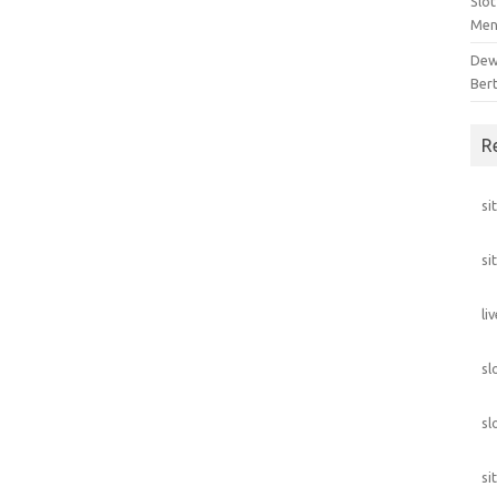
Slo
Men
Dewa
Ber
R
si
si
li
sl
sl
si