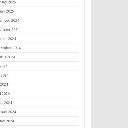
ruari 2025
uari 2025
ember 2024
ember 2024
ober 2024
tember 2024
stus 2024
 2024
i 2024
 2024
l 2024
et 2024
ruari 2024
uari 2024