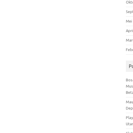
Okt
Sep
Mei
Apri
Mar
Feb
P
Bos
Musi
Bet
Mau
Dep
Play
Uta