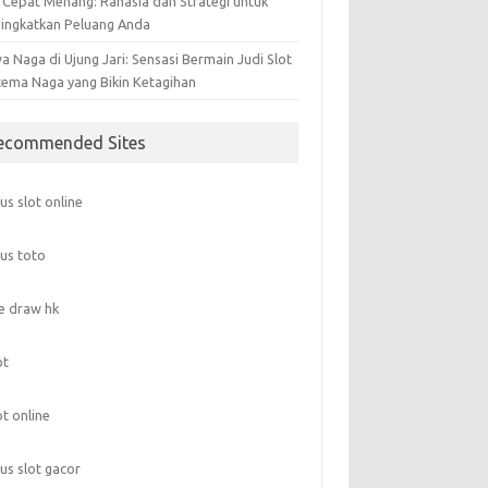
t Cepat Menang: Rahasia dan Strategi untuk
ingkatkan Peluang Anda
 Naga di Ujung Jari: Sensasi Bermain Judi Slot
tema Naga yang Bikin Ketagihan
ecommended Sites
tus slot online
tus toto
ve draw hk
ot
ot online
tus slot gacor