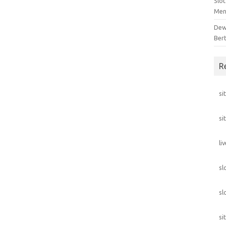
Slo
Men
Dewa
Ber
R
si
si
li
sl
sl
si