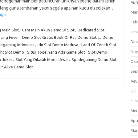
nggemar main per peluncuran uniknya sedang dalam tarikh
Apri
lang guna tambahan yakni segala apa nan kudu disediakan…
Mar
ew »
Feb
 Main Slot
,
Cara Main Akun Demo Di Slot
,
Dedicated Slot
Jan
cing Fever
,
Demo Slot Gratis Book Of Ra
,
Demo Slot L
,
Demo
Des
egaming Indonesia
,
Idn Slot Demo Medusa
,
Land Of Zenith Slot
Nov
ight Slot Demo
,
Situs Togel Yang Ada Game Slot
,
Slot Demo
o Joker
,
Slot Yang Dikasih Modal Awal
,
Spadegaming Demo Slot
Okt
r Alive Demo Slot
Sep
Agu
Juli
Jun
Mei
Apri
Mar