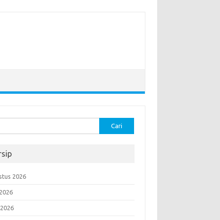
k:
rsip
stus 2026
 2026
 2026