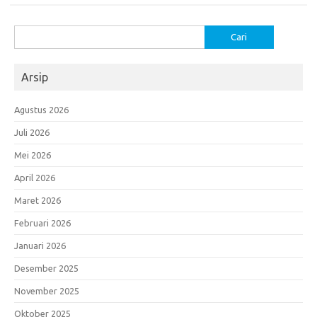
Cari
untuk:
Arsip
Agustus 2026
Juli 2026
Mei 2026
April 2026
Maret 2026
Februari 2026
Januari 2026
Desember 2025
November 2025
Oktober 2025