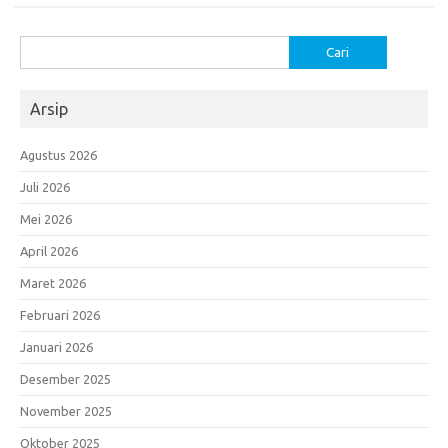
Cari
untuk:
Arsip
Agustus 2026
Juli 2026
Mei 2026
April 2026
Maret 2026
Februari 2026
Januari 2026
Desember 2025
November 2025
Oktober 2025