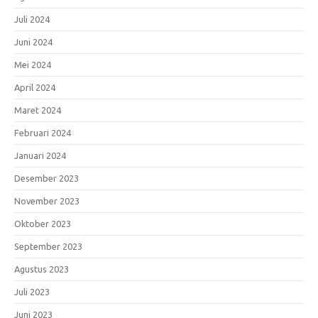
Juli 2024
Juni 2024
Mei 2024
April 2024
Maret 2024
Februari 2024
Januari 2024
Desember 2023
November 2023
Oktober 2023
September 2023
Agustus 2023
Juli 2023
Juni 2023