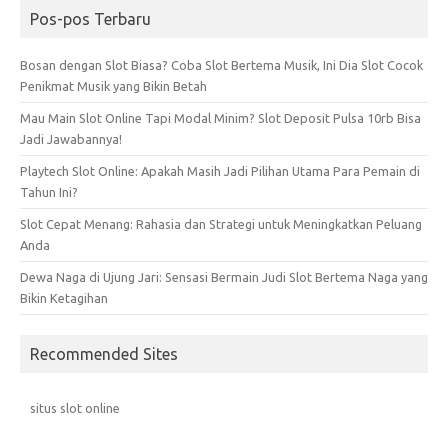
Pos-pos Terbaru
Bosan dengan Slot Biasa? Coba Slot Bertema Musik, Ini Dia Slot Cocok
Penikmat Musik yang Bikin Betah
Mau Main Slot Online Tapi Modal Minim? Slot Deposit Pulsa 10rb Bisa
Jadi Jawabannya!
Playtech Slot Online: Apakah Masih Jadi Pilihan Utama Para Pemain di
Tahun Ini?
Slot Cepat Menang: Rahasia dan Strategi untuk Meningkatkan Peluang
Anda
Dewa Naga di Ujung Jari: Sensasi Bermain Judi Slot Bertema Naga yang
Bikin Ketagihan
Recommended Sites
situs slot online