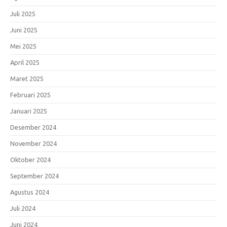
Juli 2025
Juni 2025
Mei 2025
April 2025
Maret 2025
Februari 2025
Januari 2025
Desember 2024
November 2024
Oktober 2024
September 2024
Agustus 2024
Juli 2024
Juni 2024