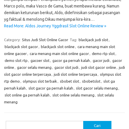
Marco polo, maka Vasco de Gama, buat membawa kurang. Namun
demikian keturunan berikut, Aldo, didefinisikan sebagai pasangan
yg faktual & menolong Dikau menjumpai kira-kira…
Read More: Aldos Journey Yggdrasil Slot Online Review »
Category:
Situs Judi Slot Online Gacor
Tag:
blackjack judi slot
,
blackjack slot gacor
,
blackjack slot online
,
cara menang main slot
online gacoer
,
cara menang main slot online gacor
,
demo rtp slot
,
demo slot rtp
,
gacoer slot
,
gacor ga pernah kalah
,
gacor judi
,
gacor
online
,
gacor selalu menang
,
gacor slot judi
,
judi slot gacor online
,
judi
slot gacor online terpercaya
,
judi slot online terpercaya
,
olympus slot
rtp demo
,
olympus slot terbaik
,
sbobet slot
,
sbobetslot
,
slot ga
pernah kalah
,
slot gacor ga pernah kalah
,
slot gacor selalu menang
,
slot online ga pernah kalah
,
slot online selalu menang
,
slot selalu
menang
Cari