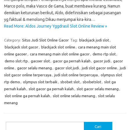
Marco polo, maka Vasco de Gama, buat membawa kurang. Namun
demikian keturunan berikut, Aldo, didefinisikan sebagai pasangan
yg faktual & menolong Dikau menjumpai kira-kira…
Read More: Aldos Journey Yggdrasil Slot Online Review »
Category:
Situs Judi Slot Online Gacor
Tag:
blackjack judi slot
,
blackjack slot gacor
,
blackjack slot online
,
cara menang main slot
online gacoer
,
cara menang main slot online gacor
,
demo rtp slot
,
demo slot rtp
,
gacoer slot
,
gacor ga pernah kalah
,
gacor judi
,
gacor
online
,
gacor selalu menang
,
gacor slot judi
,
judi slot gacor online
,
judi
slot gacor online terpercaya
,
judi slot online terpercaya
,
olympus slot
rtp demo
,
olympus slot terbaik
,
sbobet slot
,
sbobetslot
,
slot ga
pernah kalah
,
slot gacor ga pernah kalah
,
slot gacor selalu menang
,
slot online ga pernah kalah
,
slot online selalu menang
,
slot selalu
menang
Cari