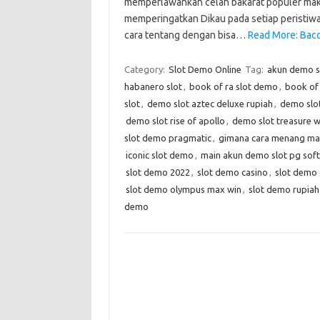
memperlawankan celah bakarat populer maka
memperingatkan Dikau pada setiap peristiwa 
cara tentang dengan bisa…
Read More: Bacc
Category:
Slot Demo Online
Tag:
akun demo sl
habanero slot
,
book of ra slot demo
,
book of
slot
,
demo slot aztec deluxe rupiah
,
demo slot
demo slot rise of apollo
,
demo slot treasure w
slot demo pragmatic
,
gimana cara menang mai
iconic slot demo
,
main akun demo slot pg sof
slot demo 2022
,
slot demo casino
,
slot demo 
slot demo olympus max win
,
slot demo rupiah
demo