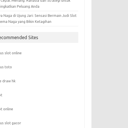
t Cepat Menang: Rahasia dan Strategi untuk
ingkatkan Peluang Anda
 Naga di Ujung Jari: Sensasi Bermain Judi Slot
tema Naga yang Bikin Ketagihan
ecommended Sites
tus slot online
tus toto
ve draw hk
ot
ot online
tus slot gacor