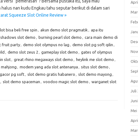
 versi “pemerasan”? Bersama pustaka itu, saya mau
Apri
halus nan kudu Engkau tahu seputar berikut di dalam sari
Mar
arat Squeeze Slot Online Review »
Feb
ot bisa beli free spin
,
akun demo slot pragmatik
,
apa itu
Jan
 shadows slot demo
,
burning pearl slot demo
,
cara main demo di
Des
 fruit party
,
demo slot olympus no lag
,
demo slot pg soft qilin
,
Nov
ild
,
demo slot zeus 2
,
gameplay slot demo
,
gates of olympus
n slot
,
great rhino megaways slot demo
,
heylink me slot demo
,
Okt
t mahjong
,
modem yang ada slot antenanya
,
situs slot demo
,
Sep
gacor pg soft
,
slot demo gratis habanero
,
slot demo mayong
,
Agu
,
slot demo spaceman
,
voodoo magic slot demo
,
warganet slot
Juli
Jun
Mei
Apri
Mar