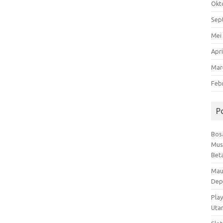
Okt
Sep
Mei
Apri
Mar
Feb
P
Bos
Musi
Bet
Mau
Dep
Play
Uta