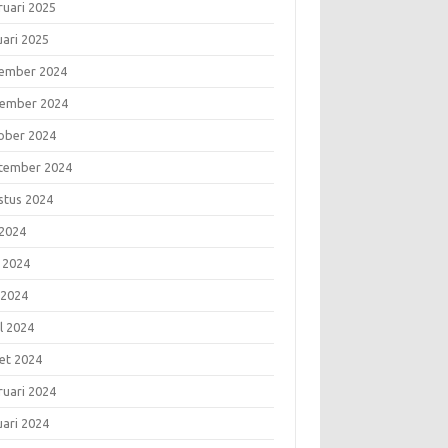
ruari 2025
uari 2025
ember 2024
ember 2024
ober 2024
tember 2024
stus 2024
 2024
i 2024
 2024
l 2024
et 2024
ruari 2024
uari 2024