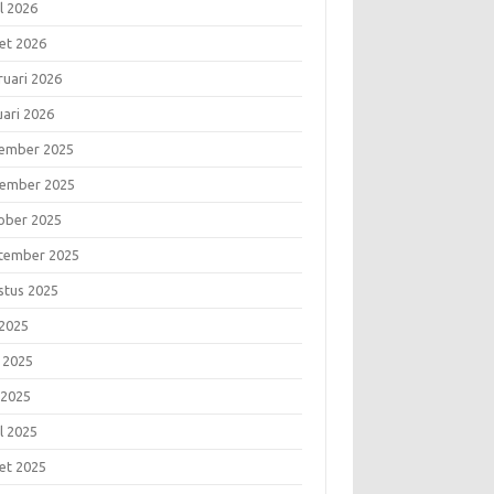
l 2026
et 2026
ruari 2026
uari 2026
ember 2025
ember 2025
ober 2025
tember 2025
stus 2025
 2025
i 2025
 2025
l 2025
et 2025