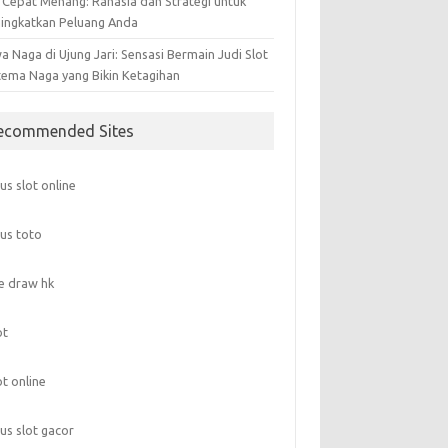
t Cepat Menang: Rahasia dan Strategi untuk
ingkatkan Peluang Anda
 Naga di Ujung Jari: Sensasi Bermain Judi Slot
tema Naga yang Bikin Ketagihan
ecommended Sites
tus slot online
tus toto
ve draw hk
ot
ot online
tus slot gacor