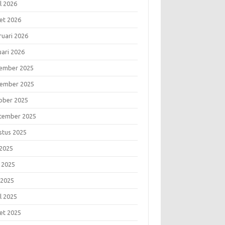
l 2026
et 2026
ruari 2026
uari 2026
ember 2025
ember 2025
ober 2025
tember 2025
stus 2025
 2025
i 2025
 2025
l 2025
et 2025