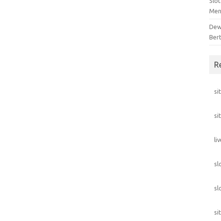
Slo
Men
Dewa
Ber
R
si
si
li
sl
sl
si