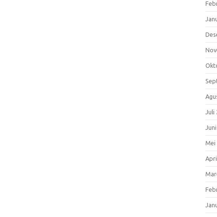
Feb
Jan
Des
Nov
Okt
Sep
Agu
Juli
Jun
Mei
Apri
Mar
Feb
Jan