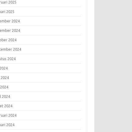
ruari 2025
uari 2025
ember 2024
ember 2024
ober 2024
tember 2024
stus 2024
 2024
i 2024
 2024
l 2024
et 2024
ruari 2024
uari 2024