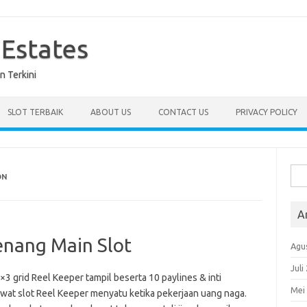
 Estates
n Terkini
SLOT TERBAIK
ABOUT US
CONTACT US
PRIVACY POLICY
Cari
ON
untu
A
enang Main Slot
Agu
Juli
3 grid Reel Keeper tampil beserta 10 paylines & inti
Mei
wat slot Reel Keeper menyatu ketika pekerjaan uang naga.