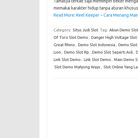
Tamasya terkait saja memimpin beker mengand
memakai karakter hidup tanpa aturan khusus
Read More: Reel Keeper – Cara Menang Main
Category:
Situs Judi Slot
Tag:
Akun Demo Slo
Of Toro Slot Demo
,
Danger High Voltage Slo
Great Rhino
,
Demo Slot Indonesia
,
Demo Slot
Lion
,
Demo Slot Rp
,
Demo Slot Seperti Asli
,
D
Link Slot Demo
,
Link Slot Demo
,
Main Demo S
Slot Demo Mahjong Ways
,
Slot Online Yang L