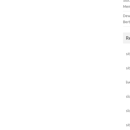
Slo
Men
Dewa
Ber
R
si
si
li
sl
sl
si