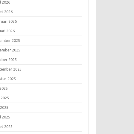
l 2026
et 2026
ruari 2026
uari 2026
ember 2025
ember 2025
ober 2025
tember 2025
stus 2025
 2025
i 2025
 2025
l 2025
et 2025