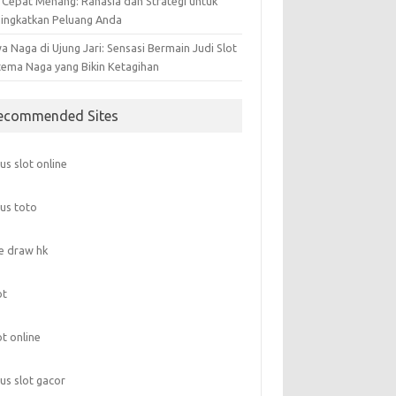
t Cepat Menang: Rahasia dan Strategi untuk
ingkatkan Peluang Anda
 Naga di Ujung Jari: Sensasi Bermain Judi Slot
tema Naga yang Bikin Ketagihan
ecommended Sites
tus slot online
tus toto
ve draw hk
ot
ot online
tus slot gacor