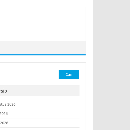
k:
rsip
stus 2026
 2026
 2026