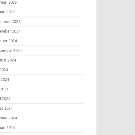
ruari 2025
uari 2025
ember 2024
ember 2024
ober 2024
tember 2024
stus 2024
 2024
i 2024
 2024
l 2024
et 2024
ruari 2024
uari 2024