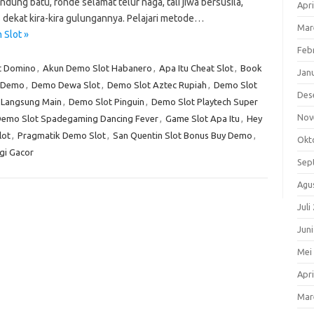
ung batu, ronde selamat telur naga, tali jiwa bersusila,
Apri
 dekat kira-kira gulungannya. Pelajari metode…
Mar
 Slot »
Feb
t Domino
,
Akun Demo Slot Habanero
,
Apa Itu Cheat Slot
,
Book
Jan
t Demo
,
Demo Dewa Slot
,
Demo Slot Aztec Rupiah
,
Demo Slot
Des
 Langsung Main
,
Demo Slot Pinguin
,
Demo Slot Playtech Super
Nov
emo Slot Spadegaming Dancing Fever
,
Game Slot Apa Itu
,
Hey
lot
,
Pragmatik Demo Slot
,
San Quentin Slot Bonus Buy Demo
,
Okt
agi Gacor
Sep
Agu
Juli
Jun
Mei
Apri
Mar